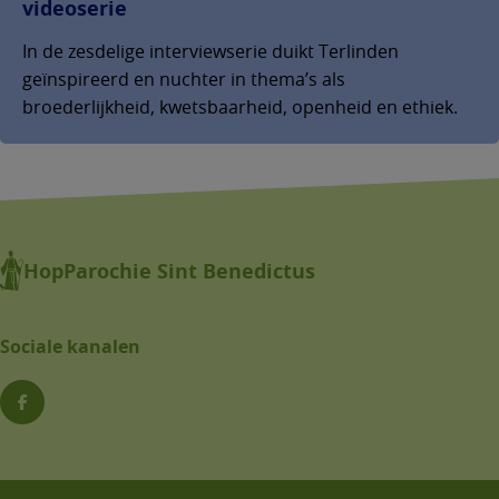
videoserie
In de zesdelige interviewserie duikt Terlinden
geïnspireerd en nuchter in thema’s als
broederlijkheid, kwetsbaarheid, openheid en ethiek.
HopParochie Sint Benedictus
Sociale kanalen