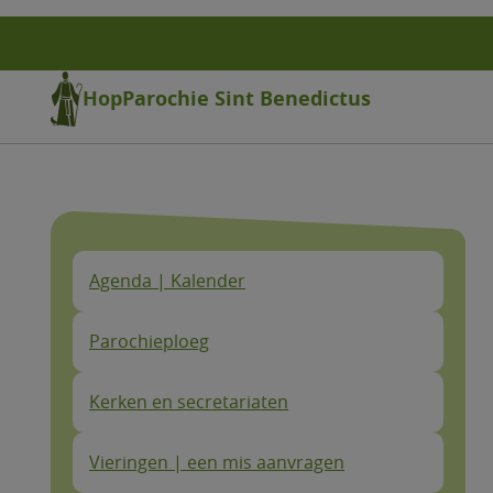
Overslaan
en
naar
de
HopParochie Sint Benedictus
inhoud
gaan
Agenda | Kalender
Parochieploeg
Kerken en secretariaten
Vieringen | een mis aanvragen