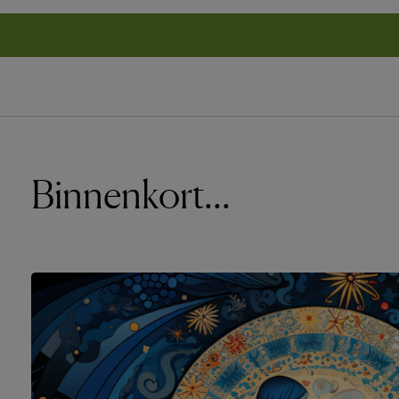
Binnenkort...
Onze 
Baarde
Eremb