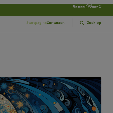
Ga naar
Startpagina
Contacten
Zoeken
Search
form
expand
icon
geloofsgemeenschappen
gem
odegem