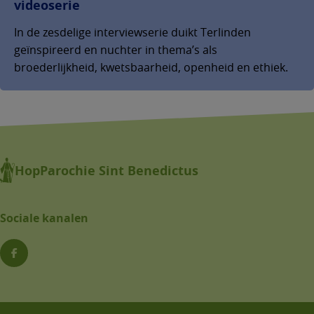
videoserie
In de zesdelige interviewserie duikt Terlinden
geïnspireerd en nuchter in thema’s als
broederlijkheid, kwetsbaarheid, openheid en ethiek.
HopParochie Sint Benedictus
Sociale kanalen