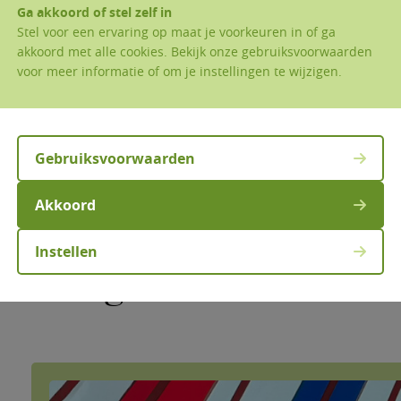
Ga akkoord of stel zelf in
Stel voor een ervaring op maat je voorkeuren in of ga
akkoord met alle cookies. Bekijk onze gebruiksvoorwaarden
voor meer informatie of om je instellingen te wijzigen.
Gebruiksvoorwaarden
Kapellekesdagen (Erembodegem)
Akkoord
Noveen aan het kapel van O.LV. van Termuren va
Instellen
Terugblikken