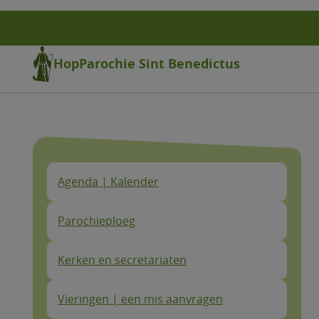
Overslaan
en
naar
de
HopParochie Sint Benedictus
inhoud
gaan
Agenda | Kalender
Parochieploeg
Kerken en secretariaten
Vieringen | een mis aanvragen