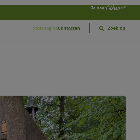
Ga naar
Startpagina
Contacten
Zoeken
Search
form
expand
icon
geloofsgemeenschappen
gem
odegem