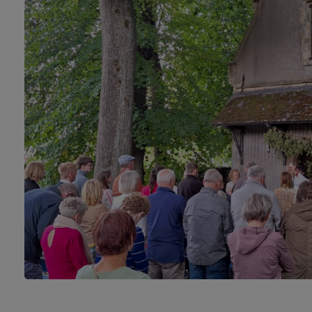
Meldert
Moorse