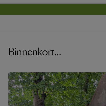
Binnenkort...
Onze 
Baarde
Eremb