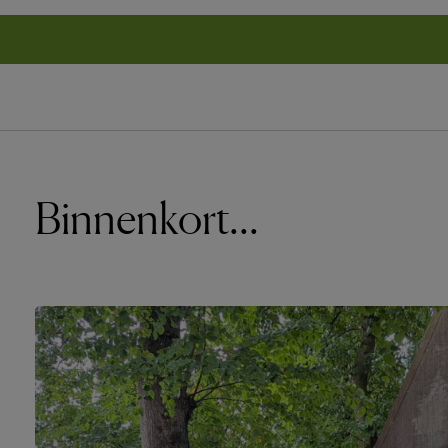
Binnenkort...
Onze 
Baarde
Eremb