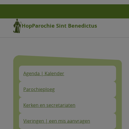
Overslaan
en
naar
de
HopParochie Sint Benedictus
inhoud
gaan
Agenda | Kalender
Parochieploeg
Kerken en secretariaten
Vieringen | een mis aanvragen