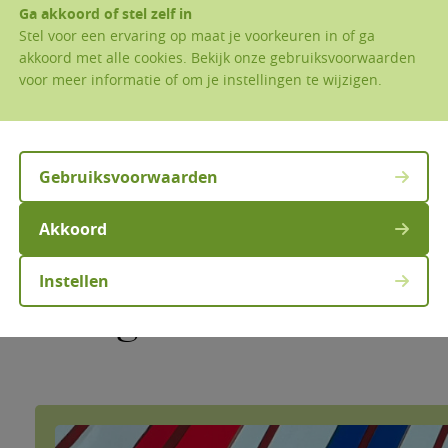
Ga akkoord of stel zelf in
Stel voor een ervaring op maat je voorkeuren in of ga
akkoord met alle cookies. Bekijk onze gebruiksvoorwaarden
voor meer informatie of om je instellingen te wijzigen.
Gebruiksvoorwaarden
Kapellekesdagen (Erembodegem)
Akkoord
Noveen aan het kapel van O.LV. van Termuren va
Instellen
Terugblikken