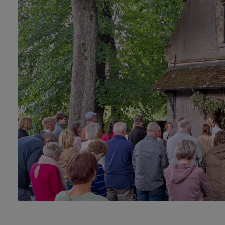
Meldert
Moorse