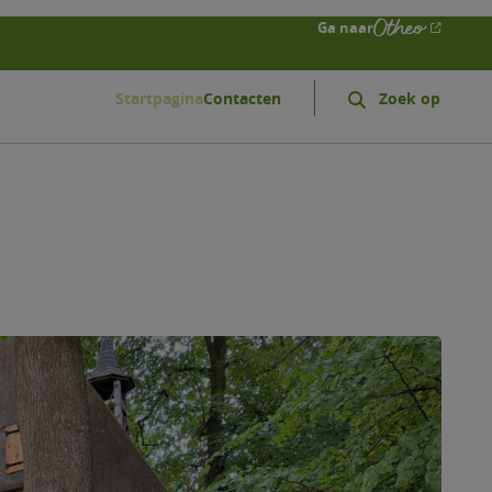
Ga naar
Startpagina
Contacten
Zoeken
Search
form
expand
icon
geloofsgemeenschappen
gem
odegem