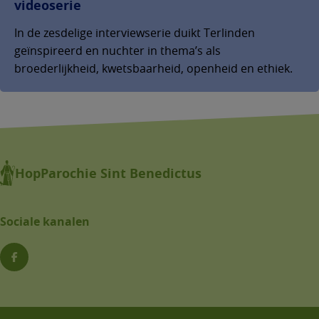
videoserie
In de zesdelige interviewserie duikt Terlinden
geïnspireerd en nuchter in thema’s als
broederlijkheid, kwetsbaarheid, openheid en ethiek.
HopParochie Sint Benedictus
Sociale kanalen