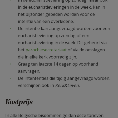
In de eucharistieviering op zondag, maar ook
AANMELDEN OF REGISTREREN
in de eucharistievieringen in de week, kan in
het bijzonder gebeden worden voor de
intentie van een overledene.
De intentie kan aangevraagd worden voor een
eucharistieviering op zondag of een
eucharistieviering in de week. Dit gebeurt via
het
parochiesecretariaat
of via de omslagen
die in elke kerk voorradig zijn.
Graag ten laatste 14 dagen op voorhand
aanvragen.
De intententies die tijdig aangevraagd worden,
verschijnen ook in
Kerk&Leven.
Kostprijs
In alle Belgische bisdommen gelden deze tarieven: