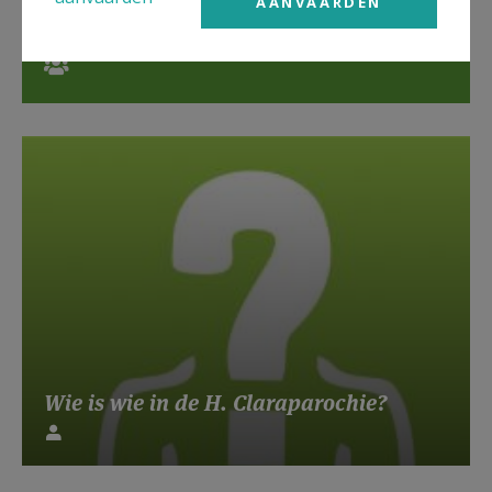
AANVAARDEN
De Heilige Claraparochie in EKSL
contacteren?
Wie is wie in de H. Claraparochie?