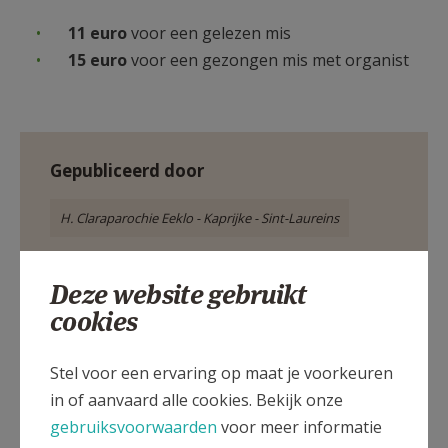
11 euro
voor een gelezen mis
15 euro
voor een gezongen mis met organist
Gepubliceerd door
H. Claraparochie Eeklo - Kaprijke - Sint-Laureins
Meer
Deze website gebruikt
cookies
Artikel
Stel voor een ervaring op maat je voorkeuren
in of aanvaard alle cookies. Bekijk onze
gebruiksvoorwaarden
voor meer informatie