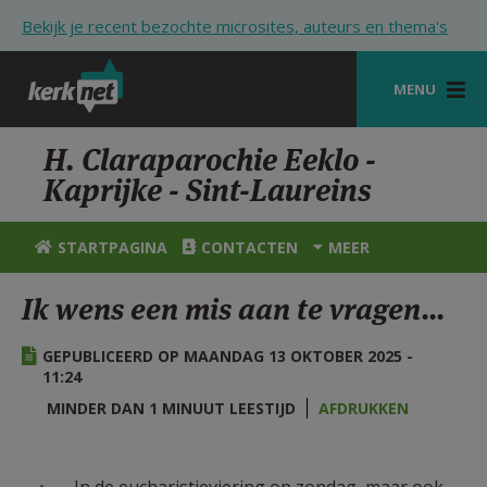
Overslaan en naar de inhoud gaan
Bekijk je recent bezochte microsites, auteurs en thema's
MENU
STARTPAGINA
H. Claraparochie Eeklo -
Kaprijke - Sint-Laureins
KERK
VIERINGEN
STARTPAGINA
CONTACTEN
MEER
SHOP
Ik wens een mis aan te vragen...
ZOEKEN
GEPUBLICEERD OP MAANDAG 13 OKTOBER 2025 -
HULP
11:24
MINDER DAN 1 MINUUT LEESTIJD
AFDRUKKEN
STARTPAGINA PORTAAL
MIJN PAROCHIE