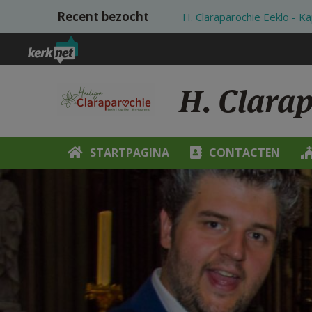
Overslaan en naar de inhoud gaan
Recent bezocht
H. Claraparochie Eeklo - Ka
H. Clarap
STARTPAGINA
CONTACTEN