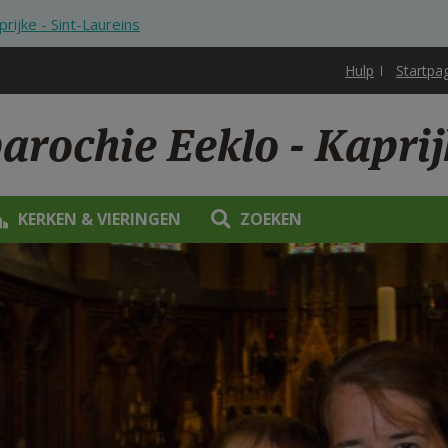
prijke - Sint-Laureins
Hulp
Startpa
arochie Eeklo - Kaprij
KERKEN & VIERINGEN
ZOEKEN