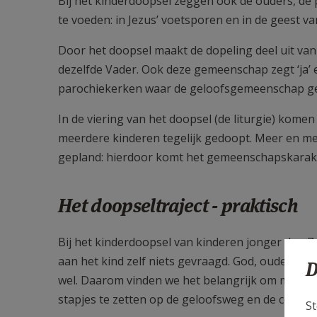
Bij het kinderdoopsel zeggen ook de ouders, de pe
te voeden: in Jezus’ voetsporen en in de geest va
Door het doopsel maakt de dopeling deel uit va
dezelfde Vader. Ook deze gemeenschap zegt ‘ja’ 
parochiekerken waar de geloofsgemeenschap ge
In de viering van het doopsel (de liturgie) kome
meerdere kinderen tegelijk gedoopt. Meer en me
gepland: hierdoor komt het gemeenschapskarakte
Het doopseltraject - praktisch
Bij het kinderdoopsel van kinderen jonger dan 7 j
aan het kind zelf niets gevraagd. God, ouders, 
D
wel. Daarom vinden we het belangrijk om met de
stapjes te zetten op de geloofsweg en de concre
St