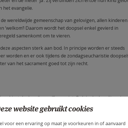
ter en de meter ‘ja’. Zij verbinden zich ertoe hun kind gelo
n het evangelie.
n de wereldwijde gemeenschap van gelovigen, allen kinderen
en ‘welkom’! Daarom wordt het doopsel enkel gevierd in
regeld samenkomt om te vieren.
n deze aspecten sterk aan bod. In principe worden er steeds
er worden en er ook tijdens de zondagseucharistie doopsel
r van het sacrament goed tot zijn recht.
aar kiest de dopeling zelf nog niet. Ook in de doopliturgie 
peter/meter, de geloofsgemeenschap (…) engageren zich uite
eze website gebruikt cookies
 gezinnen van de dopelingen (en eventueel peter en meter)
te voorbereiding van het doopsel.
el voor een ervaring op maat je voorkeuren in of aanvaard