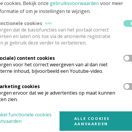
le cookies. Bekijk onze
gebruiksvoorwaarden
voor meer
 u zich even
online aanmeldt
.
(Zie formulier helemaal
formatie of om je instellingen te wijzigen.
computer of desgewenst helpt men u verder op
unctionele cookies
AAN
 aan dat u geïnteresseerd bent in het doopsel voor uw kind e
rgen dat de basisfuncties van het portaal correct
rken en laten ons toe via de anonieme registratie
n je gebruik deze verder te verbeteren.
ij de
doopselcatechese
tijdens een van de info- en
Sociale) content cookies
rgen voor het correct weergeven van al dan niet
terne inhoud, bijvoorbeeld een Youtube-video.
orte van uw kind) waar u met uw dopeling komt
meevieren
. 
 met zegening, kunt u op het
parochiesecretaria
at
langsg
arketing cookies
vast te leggen. Ook de nodige documenten rond privacy zull
rgen ervoor dat we je advertenties op maat kunnen
ten zien.
gewenst wel al een
gewenste periode, kerk of datum
doorg
kel functionele cookies
iaat (en kort voor de viering van het doopsel zelf) wordt cont
ALLE COOKIES
anvaarden
er of diaken die het doopsel toedient) om bij u thuis enkel
AANVAARDEN
ng te bespreken.