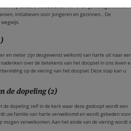
welkom op
andere initiatieven
van onze geloofsgemeenscha
skansen, initiatieven voor jongeren en gezinnen… De
 wegwijs.
)
er en meter zijn desgewenst welkom) van harte uit naar ee
 nadenken over de betekenis van het doopsel in ons leven e
orbereiding op de viering van het doopsel. Deze stap kan u
n de dopeling (2)
 de dopeling zelf in de kerk waar deze gedoopt wordt een
ordt uw familie van harte verwelkomd en wordt gebeden voor
p mogen verwelkomen. Aan het einde van de viering wordt 