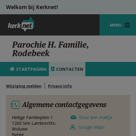
Overslaan en naar de inhoud gaan
Welkom bij Kerknet!
MENU
STARTPAGINA
Parochie H. Familie,
Rodebeek
KERK
VIERINGEN
STARTPAGINA
CONTACTEN
SHOP
Wijziging melden
Privacy info
ZOEKEN
Algemene contactgegevens
HULP
MIJN PAROCHIE
Heilige Familieplein 1
Stuur een mailtje
1200
Sint-Lambrechts-
Google Maps
Woluwe
AANMELDEN OF REGISTREREN
België