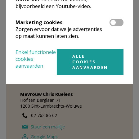
Koninginnelaan 141
bijvoorbeeld een Youtube-video.
1030
Schaarbeek
02 205 01 59
Marketing cookies
Zorgen ervoor dat we je advertenties
Stuur een mailtje
op maat kunnen laten zien.
Google Maps
Enkel functionele
ALLE
cookies
COOKIES
aanvaarden
AANVAARDEN
Medeverantwoordelijke
Nederlandstalige Pastoraal
Mevrouw
Chris
Ruelens
Hof ten Berglaan 71
1200
Sint-Lambrechts-Woluwe
02 762 86 62
Stuur een mailtje
Google Maps