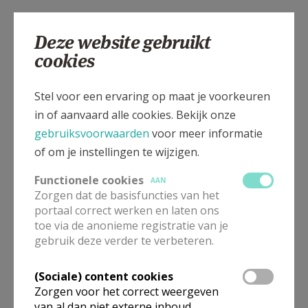
Medeverantwoordelijke
Deze website gebruikt
cookies
Nederlandstalige Pastoraal
Mevrouw
Mariette
Dhondt
Stel voor een ervaring op maat je voorkeuren
Kattestraat 24 b 1
in of aanvaard alle cookies. Bekijk onze
9400
Okegem
gebruiksvoorwaarden
voor meer informatie
0475 58 62 84
of om je instellingen te wijzigen.
02 215 88 45
Functionele cookies
AAN
Stuur een mailtje
Zorgen dat de basisfuncties van het
Google Maps
portaal correct werken en laten ons
toe via de anonieme registratie van je
gebruik deze verder te verbeteren.
Zondagsonderpastoor
(Sociale) content cookies
Zorgen voor het correct weergeven
Pater
Ludwig
Van Heucke
van al dan niet externe inhoud,