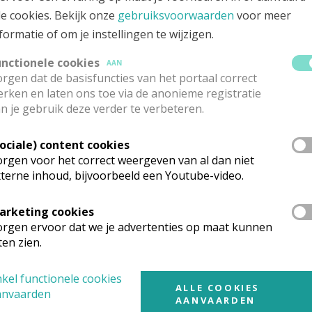
f ten Berglaan 71
Google Maps
le cookies. Bekijk onze
gebruiksvoorwaarden
voor meer
00
Sint-Lambrechts-Woluwe
formatie of om je instellingen te wijzigen.
02 762 86 62
unctionele cookies
AAN
rgen dat de basisfuncties van het portaal correct
ondagsonderpastoor
rken en laten ons toe via de anonieme registratie
n je gebruik deze verder te verbeteren.
ter
Ludwig
Van Heucke
Stuur een mailtje
ninginnelaan 141
Google Maps
Sociale) content cookies
30
Schaarbeek
rgen voor het correct weergeven van al dan niet
02 205 01 59
terne inhoud, bijvoorbeeld een Youtube-video.
arketing cookies
edeverantwoordelijke Nederlandstalige 
rgen ervoor dat we je advertenties op maat kunnen
ten zien.
evrouw
Mariette
Dhondt
Stuur een mailtje
testraat 24 b 1
Google Maps
kel functionele cookies
00
Okegem
ALLE COOKIES
anvaarden
AANVAARDEN
0475 58 62 84