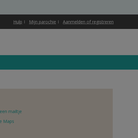
Hulp
Mijn parochie
Aanmelden of registreren
een mailtje
e Maps