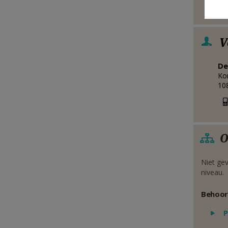
V
De
Ko
10
O
Niet gev
niveau.
Behoor
P