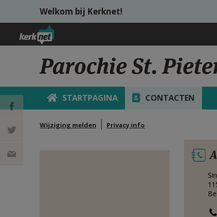
Overslaan en naar de inhoud gaan
Welkom bij Kerknet!
Parochie St. Piete
STARTPAGINA
CONTACTEN
Wijziging melden
Privacy info
DEEL OP
A
FACEBOOK
DEEL OP
Si
TWITTER
DEEL
11
Be
VIA