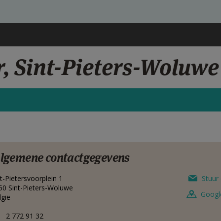
r, Sint-Pieters-Woluwe
lgemene contactgegevens
nt-Pietersvoorplein 1
Stuur 
50
Sint-Pieters-Woluwe
Googl
lgië
2 772 91 32