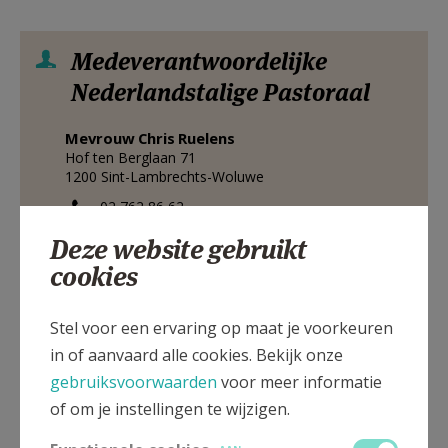
Medeverantwoordelijke
Nederlandstalige Pastoraal
Mevrouw
Chris
Ruelens
Hof ten Berglaan 71
1200
Sint-Lambrechts-Woluwe
02 762 86 62
Deze website gebruikt
Stuur een mailtje
cookies
Google Maps
Stel voor een ervaring op maat je voorkeuren
in of aanvaard alle cookies. Bekijk onze
verantwoordelijke Franstalige
gebruiksvoorwaarden
voor meer informatie
pastoraal +
of om je instellingen te wijzigen.
parochieadministrator