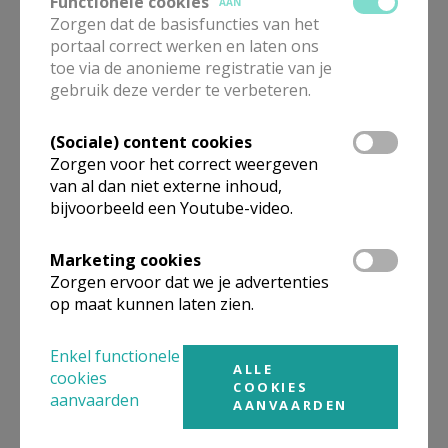
Functionele cookies
AAN
Zorgen dat de basisfuncties van het
De heer
Eric
Vancraeynest
portaal correct werken en laten ons
rue Seutin 25 bte 2
toe via de anonieme registratie van je
1030
Schaerbeek
gebruik deze verder te verbeteren.
02 539 19 03
0478 52 73 95
(Sociale) content cookies
Zorgen voor het correct weergeven
Stuur een mailtje
van al dan niet externe inhoud,
Google Maps
bijvoorbeeld een Youtube-video.
Marketing cookies
Zorgen ervoor dat we je advertenties
Medeverantwoordelijke
op maat kunnen laten zien.
Nederlandstalige Pastoraal
Enkel functionele
ALLE
Mevrouw
Mariette
Dhondt
cookies
COOKIES
Kattestraat 24 b 1
aanvaarden
AANVAARDEN
9400
Okegem
0475 58 62 84