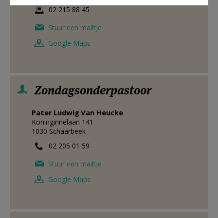
02 215 88 45
Stuur een mailtje
Google Maps
Zondagsonderpastoor
Pater
Ludwig
Van Heucke
Koninginnelaan 141
1030
Schaarbeek
02 205 01 59
Stuur een mailtje
Google Maps