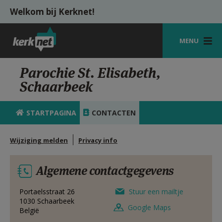
Overslaan en naar de inhoud gaan
Welkom bij Kerknet!
MENU
STARTPAGINA
Parochie St. Elisabeth,
Schaarbeek
KERK
VIERINGEN
STARTPAGINA
CONTACTEN
SHOP
Wijziging melden
Privacy info
ZOEKEN
Algemene contactgegevens
HULP
MIJN PAROCHIE
Portaelsstraat 26
Stuur een mailtje
1030
Schaarbeek
Google Maps
België
AANMELDEN OF REGISTREREN