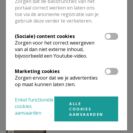
Zorgen dat de basisfuncties van het
portaal correct werken en laten ons
toe via de anonieme registratie van je
gebruik deze verder te verbeteren.
Nieuwjaarsreceptie
Paulusgemeenschappen
(Sociale) content cookies
Zorgen voor het correct weergeven
van al dan niet externe inhoud,
bijvoorbeeld een Youtube-video.
Khalid Benhaddou,
Marketing cookies
Moslimtheoloog en verbinder
Zorgen ervoor dat we je advertenties
op maat kunnen laten zien.
Enkel functionele
ALLE
cookies
COOKIES
Gebed in de geest van Taizé
aanvaarden
AANVAARDEN