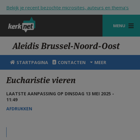
Overslaan en naar de inhoud gaan
Bekijk je recent bezochte microsites, auteurs en thema's
MENU
STARTPAGINA
Aleidis Brussel-Noord-Oost
KERK
STARTPAGINA
CONTACTEN
MEER
VIERINGEN
Eucharistie vieren
SHOP
LAATSTE AANPASSING OP DINSDAG 13 MEI 2025 -
ZOEKEN
11:49
HULP
AFDRUKKEN
STARTPAGINA PORTAAL
MIJN PAROCHIE