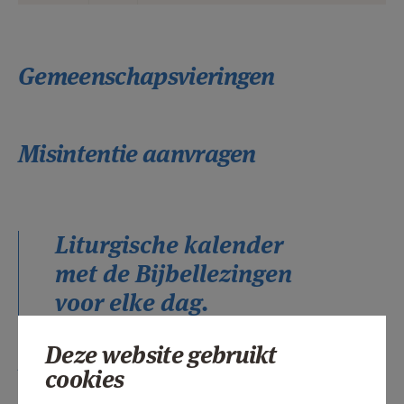
Gemeenschapsvieringen
Misintentie aanvragen
Liturgische kalender
​
met de Bijbellezingen
voor elke dag.
Deze website gebruikt
Euchristievieringen in het Brussels
cookies
Gewest