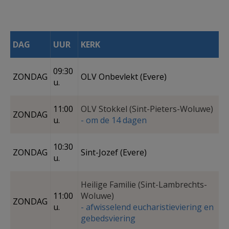
AANMELDEN OF REGISTREREN
DAG
UUR
KERK
09:30
ZONDAG
OLV Onbevlekt (Evere)
u.
11:00
OLV Stokkel (Sint-Pieters-Woluwe)
ZONDAG
u.
- om de 14 dagen
10:30
ZONDAG
Sint-Jozef (Evere)
u.
Heilige Familie (Sint-Lambrechts-
11:00
Woluwe)
ZONDAG
u.
- afwisselend eucharistieviering en
gebedsviering