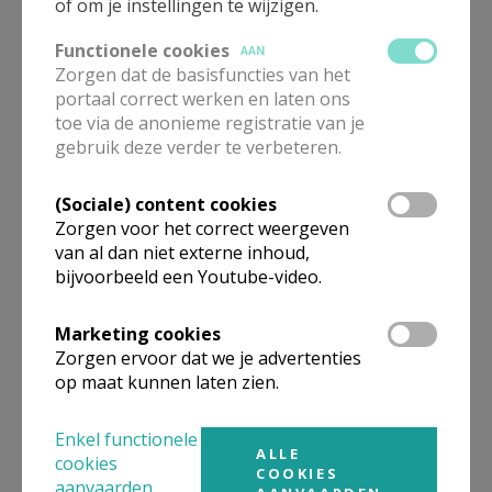
of om je instellingen te wijzigen.
Beroepsvereniging Zorgpastores
Functionele cookies
AAN
Zorgen dat de basisfuncties van het
portaal correct werken en laten ons
toe via de anonieme registratie van je
gebruik deze verder te verbeteren.
(Sociale) content cookies
Zorgen voor het correct weergeven
van al dan niet externe inhoud,
bijvoorbeeld een Youtube-video.
Marketing cookies
Zorgen ervoor dat we je advertenties
Lanceringsavond boek Zeven
op maat kunnen laten zien.
kruiswoorden
Enkel functionele
ALLE
cookies
COOKIES
aanvaarden