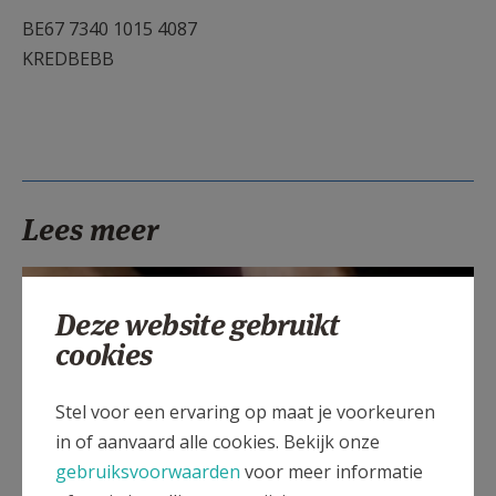
AANMELDEN OF REGISTREREN
BE67 7340 1015 4087
KREDBEBB
Lees meer
Deze website gebruikt
cookies
Stel voor een ervaring op maat je voorkeuren
in of aanvaard alle cookies. Bekijk onze
gebruiksvoorwaarden
voor meer informatie