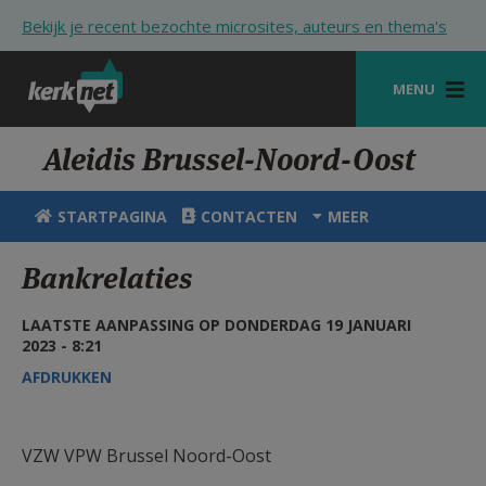
Overslaan en naar de inhoud gaan
Bekijk je recent bezochte microsites, auteurs en thema's
MENU
STARTPAGINA
Aleidis Brussel-Noord-Oost
KERK
STARTPAGINA
CONTACTEN
MEER
VIERINGEN
Bankrelaties
SHOP
LAATSTE AANPASSING OP DONDERDAG 19 JANUARI
ZOEKEN
2023 - 8:21
HULP
AFDRUKKEN
STARTPAGINA PORTAAL
VZW VPW Brussel Noord-Oost
MIJN PAROCHIE