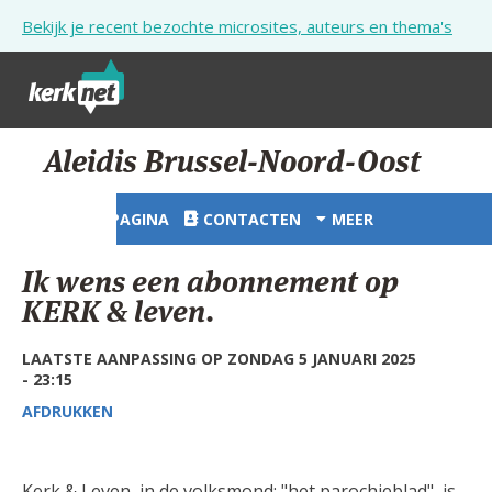
Overslaan en naar de inhoud gaan
Bekijk je recent bezochte microsites, auteurs en thema's
STARTPAGINA
Aleidis Brussel-Noord-Oost
KERK
STARTPAGINA
CONTACTEN
MEER
VIERINGEN
Ik wens een abonnement op
SHOP
KERK & leven.
ZOEKEN
LAATSTE AANPASSING OP ZONDAG 5 JANUARI 2025
- 23:15
HULP
AFDRUKKEN
STARTPAGINA PORTAAL
MIJN PAROCHIE
Kerk & Leven, in de volksmond: "het parochieblad", is