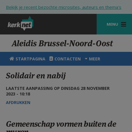
Overslaan en naar de inhoud gaan
Bekijk je recent bezochte microsites, auteurs en thema's
MENU
STARTPAGINA
Aleidis Brussel-Noord-Oost
KERK
STARTPAGINA
CONTACTEN
MEER
VIERINGEN
Solidair en nabij
SHOP
LAATSTE AANPASSING OP DINSDAG 28 NOVEMBER
ZOEKEN
2023 - 10:18
HULP
AFDRUKKEN
STARTPAGINA PORTAAL
Gemeenschap vormen buiten de
MIJN PAROCHIE
muren