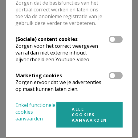
De heer
Théodore
Bahisha
Zorgen dat de basisfuncties van het
Rogierlaan 408
portaal correct werken en laten ons
1030
Schaarbeek
toe via de anonieme registratie van je
02 705 46 62
gebruik deze verder te verbeteren.
0473 80 05 65
(Sociale) content cookies
Stuur een mailtje
Zorgen voor het correct weergeven
Google Maps
van al dan niet externe inhoud,
bijvoorbeeld een Youtube-video.
Marketing cookies
Medeverantwoordelijke
Zorgen ervoor dat we je advertenties
op maat kunnen laten zien.
Nederlandstalige Pastoraal
Enkel functionele
Mevrouw
Mariette
Dhondt
ALLE
Kattestraat 24 b 1
cookies
COOKIES
9400
Okegem
aanvaarden
AANVAARDEN
0475 58 62 84
02 215 88 45