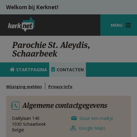
Overslaan en naar de inhoud gaan
Welkom bij Kerknet!
MENU
STARTPAGINA
Parochie St. Aleydis,
Schaarbeek
KERK
VIERINGEN
STARTPAGINA
CONTACTEN
SHOP
Wijziging melden
Privacy info
ZOEKEN
Algemene contactgegevens
HULP
MIJN PAROCHIE
Daillylaan 140
Stuur een mailtje
1030
Schaarbeek
Google Maps
België
AANMELDEN OF REGISTREREN