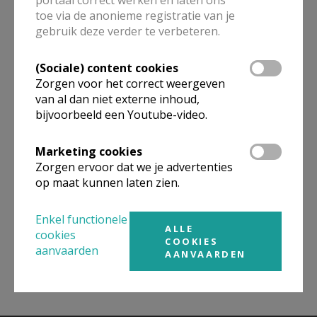
toe via de anonieme registratie van je
ALLE DETAILS TONEN
gebruik deze verder te verbeteren.
(Sociale) content cookies
Zorgen voor het correct weergeven
Omgeving
van al dan niet externe inhoud,
bijvoorbeeld een Youtube-video.
Niet gevonden wat je zocht? Hier vind je
Marketing cookies
links naar kerken, eventueel van andere
Zorgen ervoor dat we je advertenties
organisaties, in de buurt.
op maat kunnen laten zien.
Kerken in of nabij
BILZEN-HOESELT
Enkel functionele
ALLE
cookies
COOKIES
aanvaarden
AANVAARDEN