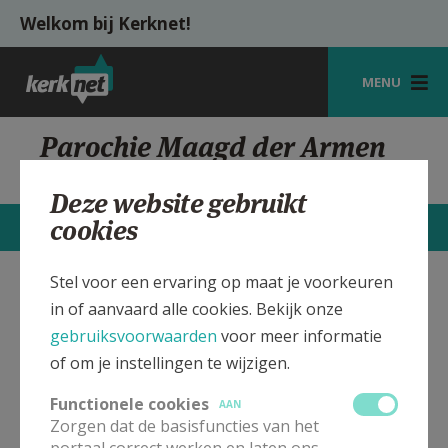
Overslaan en naar de inhoud gaan
Welkom bij Kerknet!
MENU
STARTPAGINA
Parochie Maagd der Armen
Schoonbeek-Beverst
KERK
Deze website gebruikt
VIERINGEN
cookies
STARTPAGINA
CONTACTEN
MEER
SHOP
Stel voor een ervaring op maat je voorkeuren
Maagd der Armen,
Verbergen
ZOEKEN
in of aanvaard alle cookies. Bekijk onze
Schoonbeek-Beverst
gebruiksvoorwaarden
voor meer informatie
HULP
of om je instellingen te wijzigen.
MIJN PAROCHIE
In deze kerk vinden geen weekendvieringen plaats. Bekijk
Functionele cookies
AAN
de details voor het adres van de kerk, alsook een lijst met
Zorgen dat de basisfuncties van het
AANMELDEN OF REGISTREREN
kerken in de buurt.
portaal correct werken en laten ons