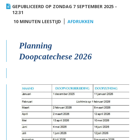
AANMELDEN OF REGISTREREN
GEPUBLICEERD OP ZONDAG 7 SEPTEMBER 2025 -
12:31
10 MINUTEN LEESTIJD
AFDRUKKEN
Planning
Doopcatechese 2026
kalender Doopsel
2026 (1).jpg