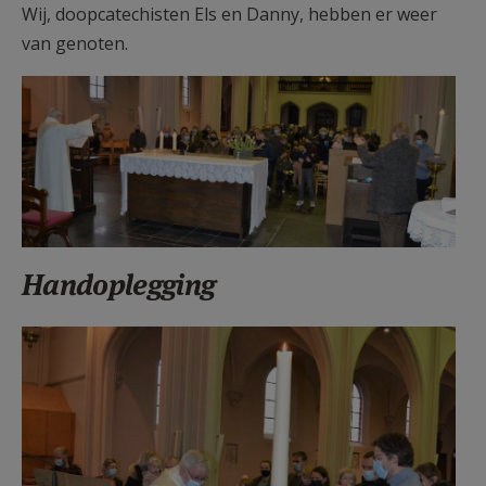
Wij, doopcatechisten Els en Danny, hebben er weer
van genoten.
F0798C07.JPG
Handoplegging
F0798D07.JPG