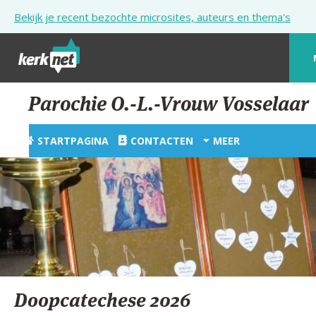
Overslaan en naar de inhoud gaan
Bekijk je recent bezochte microsites, auteurs en thema's
STARTPAGINA
Parochie O.-L.-Vrouw Vosselaar
KERK
STARTPAGINA
CONTACTEN
MEER
VIERINGEN
SHOP
ZOEKEN
HULP
STARTPAGINA PORTAAL
Doopcatechese 2026
MIJN PAROCHIE