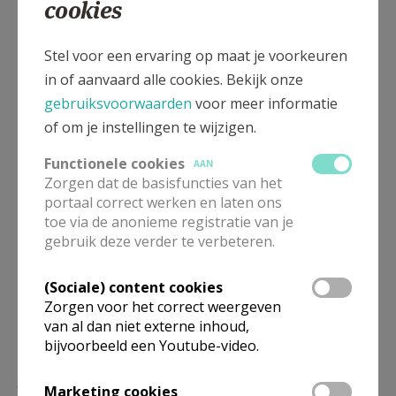
De
muziekkeuze
bij huwelijken kan heel persoonlijk
cookies
zijn, maar moet zoveel mogelijk aansluiten bij de
liturgie, bij de Schriftlezingen en bij de liturgische tijd
Stel voor een ervaring op maat je voorkeuren
van het jaar, en alleszins passen binnen de gewijde
in of aanvaard alle cookies. Bekijk onze
ruimte van het kerkgebouw.
Begeleiding op het
gebruiksvoorwaarden
voor meer informatie
historisch Dillens-Delhayeorgel
, eventueel in
of om je instellingen te wijzigen.
combinatie met andere instrumenten, koor of zang,
Functionele cookies
AAN
draagt bij tot de schoonheid van de liturgie.
Zorgen dat de basisfuncties van het
portaal correct werken en laten ons
Emmanuel Van Kerckhoven bekijkt de wensen en
toe via de anonieme registratie van je
mogelijkheden met de huwenden.
gebruik deze verder te verbeteren.
Gedetailleerde informatie en richtlijnen kan u
(Sociale) content cookies
terugvinden
via deze link
.
Zorgen voor het correct weergeven
van al dan niet externe inhoud,
bijvoorbeeld een Youtube-video.
Praktische voorbereiding van de
Marketing cookies