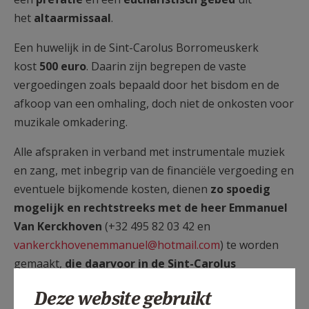
het
altaarmissaal
.
Een huwelijk in de Sint-Carolus Borromeuskerk
kost
500 euro
. Daarin zijn begrepen de vaste
vergoedingen zoals bepaald door het bisdom en de
afkoop van een omhaling, doch niet de onkosten voor
muzikale omkadering.
Alle afspraken in verband met instrumentale muziek
en zang, met inbegrip van de financiële vergoeding en
eventuele bijkomende kosten, dienen
zo spoedig
mogelijk en rechtstreeks met de heer Emmanuel
Van Kerckhoven
(+32 495 82 03 42 en
vankerckhovenemmanuel@hotmail.com
) te worden
gemaakt,
die daarvoor in de Sint-Carolus
Borromeuskerk de verantwoordelijkheid draagt
.
Deze website gebruikt