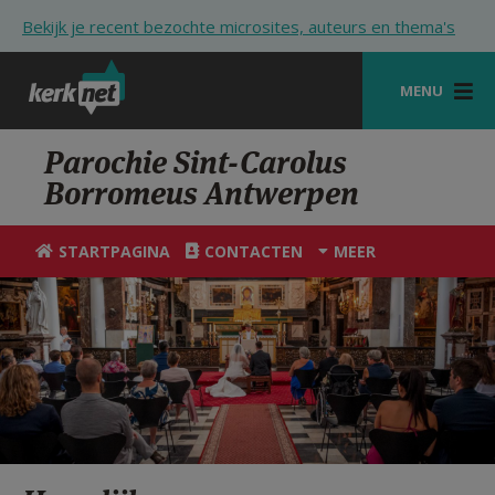
Overslaan en naar de inhoud gaan
Bekijk je recent bezochte microsites, auteurs en thema's
MENU
STARTPAGINA
Parochie Sint-Carolus
Borromeus Antwerpen
KERK
VIERINGEN
STARTPAGINA
CONTACTEN
MEER
SHOP
ZOEKEN
HULP
STARTPAGINA PORTAAL
MIJN PAROCHIE