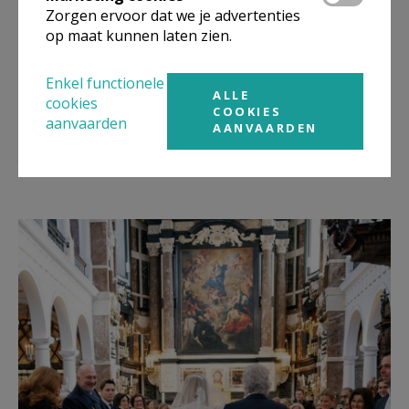
huwelijksviering
Zorgen ervoor dat we je advertenties
op maat kunnen laten zien.
Alle liturgische en praktische afspraken in verband
met de huwelijksviering dienen
zo spoedig
Enkel functionele
ALLE
mogelijk
te worden gemaakt met
koster Jean paul
cookies
COOKIES
aanvaarden
van Putten
(+32 472 93 17 69 en
AANVAARDEN
jp.vanputten@scba.be
).