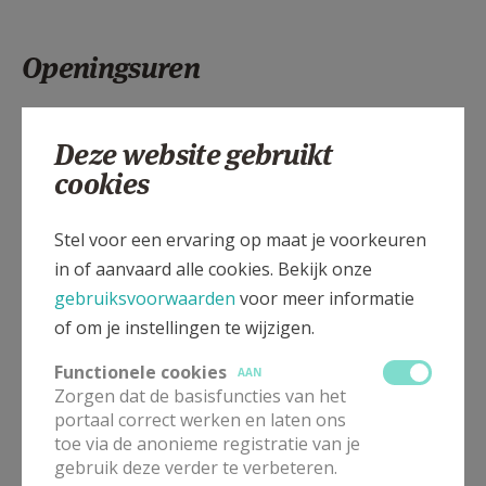
Openingsuren
Het kantmuseum is elke woensdag geopend van
Deze website gebruikt
10 tot 12.30 uur en van 14 tot 16 uur.
cookies
Toegang tot het kantmuseum is inbegrepen in de
toegangsprijs
voor een bezoek aan de Sint-
Stel voor een ervaring op maat je voorkeuren
Carolus Borromeuskerk.
in of aanvaard alle cookies. Bekijk onze
gebruiksvoorwaarden
voor meer informatie
Meer info:
info@scba.be
en +32 477 62 37 94
of om je instellingen te wijzigen.
Functionele cookies
AAN
Zorgen dat de basisfuncties van het
portaal correct werken en laten ons
toe via de anonieme registratie van je
gebruik deze verder te verbeteren.