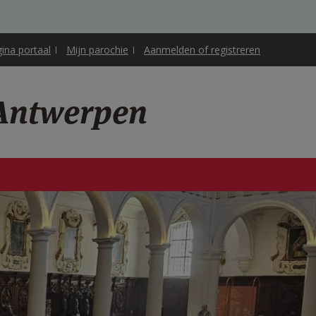
gina portaal
Mijn parochie
Aanmelden of registreren
 Antwerpen