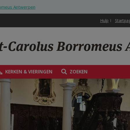
rromeus Antwerpen
Hulp
Startpa
nt-Carolus Borromeus
KERKEN & VIERINGEN
ZOEKEN