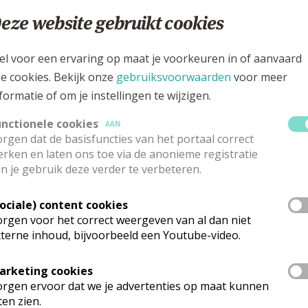
dt niet als christen geboren, men moet het worden. Geloven
eze website gebruikt cookies
gen die onderweg zijn.
el voor een ervaring op maat je voorkeuren in of aanvaard
te communie
le cookies. Bekijk onze
gebruiksvoorwaarden
voor meer
formatie of om je instellingen te wijzigen.
rbereiding op de eerste communie
wordt gedragen door ee
usparochie en van Sant'Egidio.
unctionele cookies
AAN
rgen dat de basisfuncties van het portaal correct
formatie en inschrijvingen: Carelle Vandenbussche, e-
rken en laten ons toe via de anonieme registratie
n je gebruik deze verder te verbeteren.
sel: Famcat
Sociale) content cookies
rgen voor het correct weergeven van al dan niet
terne inhoud, bijvoorbeeld een Youtube-video.
et de andere binnenstadsparochies doet de Sint-Carolus 
rmsel
beroep op
Famcat
,
de catechesewerking van de Onze
arketing cookies
rgen ervoor dat we je advertenties op maat kunnen
in tot groot kan ieder bij Famcat terecht voor een aangepast
ten zien.
eien in zijn of haar persoonlijke geloofsontwikkeling. Famca