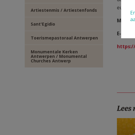
eucharis
Artiestenmis / Artiestenfonds
En
a
Meer in
Sant'Egidio
E-mail:
Toerismepastoraal Antwerpen
https:
Monumentale Kerken
Antwerpen / Monumental
Churches Antwerp
Lees