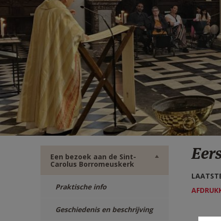
TWITTER
DEEL
VIA
E-
MAIL
Eer
Een bezoek aan de Sint-
Carolus Borromeuskerk
LAATSTE
Praktische info
AFDRUK
Geschiedenis en beschrijving