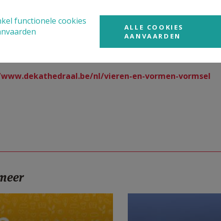
tieviering in de kathedraal en legt zo de noodzakelijke link
kel functionele cookies
ALLE COOKIES
anvaarden
formatie en inschrijvingen:
AANVAARDEN
famcat@dekathedraal.be
//www.dekathedraal.be/nl/vieren-en-vormen-vormsel
 meer