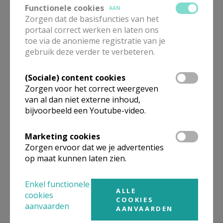
Functionele cookies
AANMELDEN OF REGISTREREN
AAN
Zorgen dat de basisfuncties van het
ALLE DETAILS TONEN
portaal correct werken en laten ons
toe via de anonieme registratie van je
gebruik deze verder te verbeteren.
Omgeving
(Sociale) content cookies
Zorgen voor het correct weergeven
Niet gevonden wat je zocht? Hier vind je
van al dan niet externe inhoud,
links naar kerken, eventueel van andere
bijvoorbeeld een Youtube-video.
organisaties, in de buurt.
Marketing cookies
Kerken in of nabij
Antwerpen
Zorgen ervoor dat we je advertenties
op maat kunnen laten zien.
Enkel functionele
ALLE
cookies
COOKIES
aanvaarden
AANVAARDEN