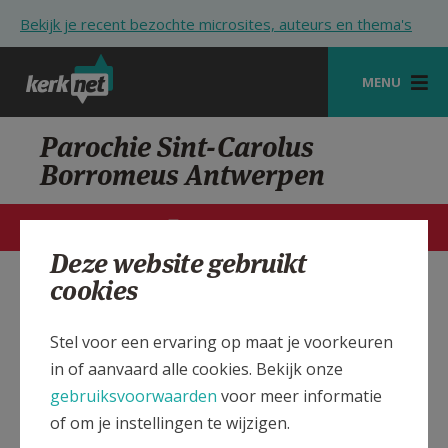
Overslaan en naar de inhoud gaan
Bekijk je recent bezochte microsites, auteurs en thema's
MENU
STARTPAGINA
Parochie Sint-Carolus
Borromeus Antwerpen
KERK
VIERINGEN
STARTPAGINA
CONTACTEN
MEER
Deze website gebruikt
SHOP
cookies
St.-Carolus Borromeus
Verbergen
ZOEKEN
Parochiekerk Antwerpen
Stel voor een ervaring op maat je voorkeuren
HULP
in of aanvaard alle cookies. Bekijk onze
STARTPAGINA PORTAAL
Bekijk de details voor de weekendvieringen die doorgaan
gebruiksvoorwaarden
voor meer informatie
in deze kerk, het adres van de kerk, alsook een lijst met
of om je instellingen te wijzigen.
MIJN PAROCHIE
kerken in de buurt.