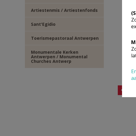
Artiestenmis / Artiestenfonds
(
Zo
Sant'Egidio
ex
Toerismepastoraal Antwerpen
M
Zo
Monumentale Kerken
la
Antwerpen / Monumental
Churches Antwerp
En
a