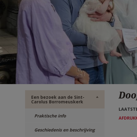
TWITTER
DEEL
VIA
E-
MAIL
Doo
Een bezoek aan de Sint-
Carolus Borromeuskerk
LAATSTE
Praktische info
AFDRUK
Geschiedenis en beschrijving