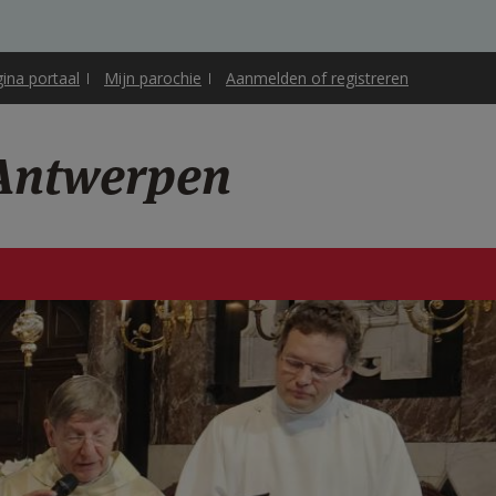
gina portaal
Mijn parochie
Aanmelden of registreren
 Antwerpen