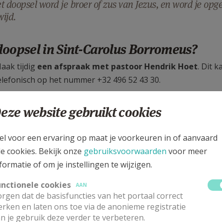
t doopsel word je broer of zus van Jezus, en word je opg
ijd.
doopsel in Sint-Carolus Borromeus?
aak tijdig
een afspraak met pastoor Hendrik Hoet
. Dit 
elefonisch op het nummer +32 496 52 43 30.
ies een peter en/of meter, in overleg met de pastoor of met
eze website gebruikt cookies
oopsel.
e wordt uitgenodigd voor een geloofsgesprek ter voorbereid
el voor een ervaring op maat je voorkeuren in of aanvaard
ok een datum gekozen voor het doopsel. Doopsels van kin
le cookies. Bekijk onze
gebruiksvoorwaarden
voor meer
ondagse eucharistieviering van 17 uur
. Op die manier wor
formatie of om je instellingen te wijzigen.
eloofsgemeenschap. Volwassenen worden na een catechumen
unctionele cookies
AAN
rgen dat de basisfuncties van het portaal correct
rken en laten ons toe via de anonieme registratie
n je gebruik deze verder te verbeteren.