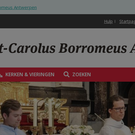
rromeus Antwerpen
Hulp
Startpa
nt-Carolus Borromeus
KERKEN & VIERINGEN
ZOEKEN