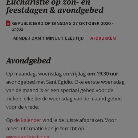
Eucharistie op zon- en
AANMELDEN OF REGISTREREN
feestdagen & avondgebed
GEPUBLICEERD OP DINSDAG 27 OKTOBER 2020 -
21:02
MINDER DAN 1 MINUUT LEESTIJD
AFDRUKKEN
Avondgebed
Op maandag, woensdag en vrijdag
om 19.30 uur
:
avondgebed met Sant'Egidio. Elke eerste woensdag
van de maand is er een speciaal gebed voor de
zieken, elke derde woensdag van de maand gebed
voor de vrede.
Op
de kalender
vind je de juiste afspraken. Voor
meer informatie kan je terecht op
www.santegidio.be
.