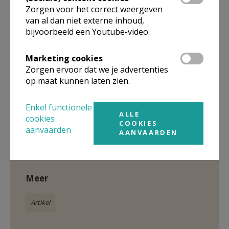
Zorgen voor het correct weergeven
Eucharistie op zondag © Luc De Bolle
van al dan niet externe inhoud,
bijvoorbeeld een Youtube-video.
Marketing cookies
Zorgen ervoor dat we je advertenties
op maat kunnen laten zien.
Enkel functionele
ALLE
cookies
Gepubliceerd door
COOKIES
aanvaarden
AANVAARDEN
Parochie Sint-Carolus Borromeus Antwerpen
Meer
Artikel