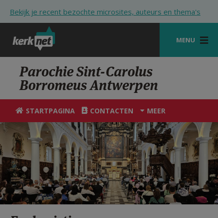
Overslaan en naar de inhoud gaan
Bekijk je recent bezochte microsites, auteurs en thema's
MENU
STARTPAGINA
Parochie Sint-Carolus
Borromeus Antwerpen
KERK
VIERINGEN
STARTPAGINA
CONTACTEN
MEER
SHOP
ZOEKEN
HULP
STARTPAGINA PORTAAL
MIJN PAROCHIE