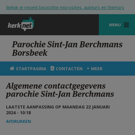
Overslaan en naar de inhoud gaan
Bekijk je recent bezochte microsites, auteurs en thema's
MENU
STARTPAGINA
Parochie Sint-Jan Berchmans
Borsbeek
KERK
VIERINGEN
STARTPAGINA
CONTACTEN
MEER
SHOP
Algemene contactgegevens
parochie Sint-Jan Berchmans
ZOEKEN
HULP
LAATSTE AANPASSING OP MAANDAG 22 JANUARI
2024 - 10:18
STARTPAGINA PORTAAL
AFDRUKKEN
MIJN PAROCHIE