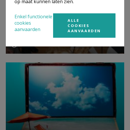
op maat kunnen laten zien.
Enkel functionele
ALLE
cookies
COOKIES
aanvaarden
Verhoogde fiscale aftrek van giften.
AANVAARDEN
Steun CCV.