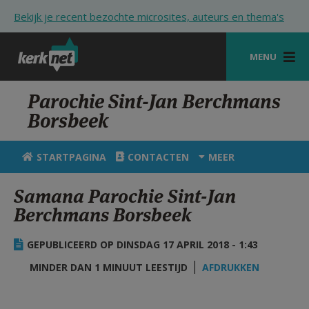
Overslaan en naar de inhoud gaan
Bekijk je recent bezochte microsites, auteurs en thema's
MENU
STARTPAGINA
Parochie Sint-Jan Berchmans
Borsbeek
KERK
VIERINGEN
STARTPAGINA
CONTACTEN
MEER
SHOP
Samana Parochie Sint-Jan
Berchmans Borsbeek
ZOEKEN
HULP
GEPUBLICEERD OP DINSDAG 17 APRIL 2018 - 1:43
STARTPAGINA PORTAAL
MINDER DAN 1 MINUUT LEESTIJD
AFDRUKKEN
MIJN PAROCHIE