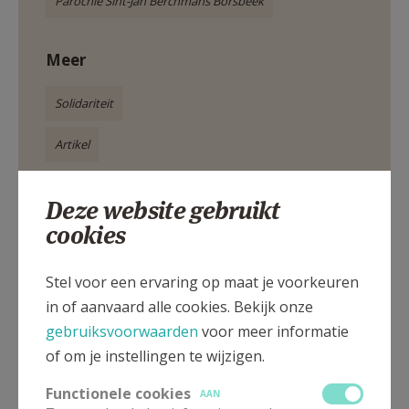
Parochie Sint-Jan Berchmans Borsbeek
Meer
Solidariteit
Artikel
Deze website gebruikt
Samana Borsbeek
cookies
Stel voor een ervaring op maat je voorkeuren
in of aanvaard alle cookies. Bekijk onze
Deel dit artikel
gebruiksvoorwaarden
voor meer informatie
of om je instellingen te wijzigen.
Functionele cookies
AAN