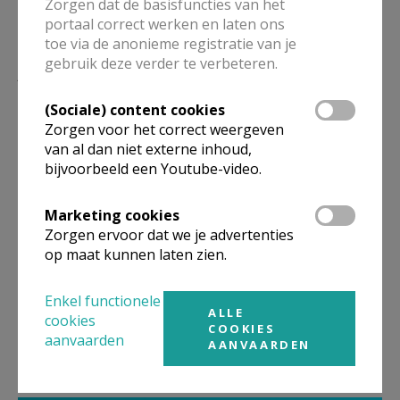
Zorgen dat de basisfuncties van het
portaal correct werken en laten ons
toe via de anonieme registratie van je
gebruik deze verder te verbeteren.
Lees meer
(Sociale) content cookies
Zorgen voor het correct weergeven
van al dan niet externe inhoud,
bijvoorbeeld een Youtube-video.
Marketing cookies
Zorgen ervoor dat we je advertenties
op maat kunnen laten zien.
Solidariteit volgens: bisschop Lode
Enkel functionele
ALLE
Van Hecke
cookies
COOKIES
aanvaarden
AANVAARDEN