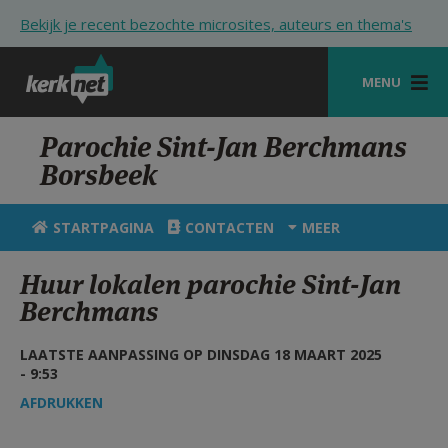
Overslaan en naar de inhoud gaan
Bekijk je recent bezochte microsites, auteurs en thema's
MENU
STARTPAGINA
Parochie Sint-Jan Berchmans
Borsbeek
KERK
VIERINGEN
STARTPAGINA
CONTACTEN
MEER
SHOP
Huur lokalen parochie Sint-Jan
Berchmans
ZOEKEN
HULP
LAATSTE AANPASSING OP DINSDAG 18 MAART 2025
- 9:53
STARTPAGINA PORTAAL
AFDRUKKEN
MIJN PAROCHIE