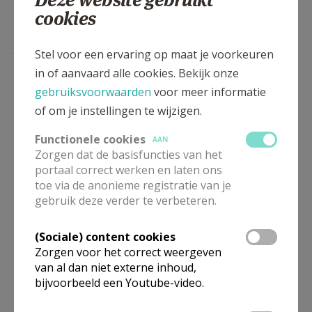
cookies
Lees meer
Stel voor een ervaring op maat je voorkeuren
in of aanvaard alle cookies. Bekijk onze
gebruiksvoorwaarden
voor meer informatie
of om je instellingen te wijzigen.
Functionele cookies
AAN
Zorgen dat de basisfuncties van het
portaal correct werken en laten ons
toe via de anonieme registratie van je
gebruik deze verder te verbeteren.
Meer dan 1 op 5 Vlamingen leest
(Sociale) content cookies
Kerknet of Kerk & Leven
Zorgen voor het correct weergeven
van al dan niet externe inhoud,
bijvoorbeeld een Youtube-video.