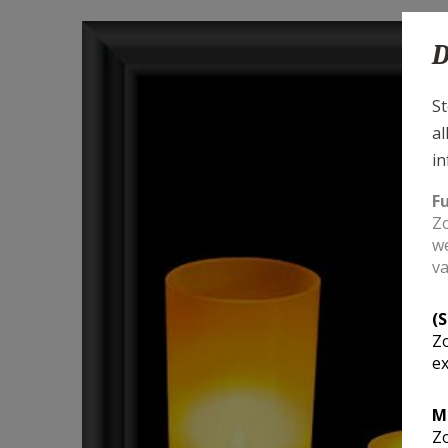
D
St
al
in
F
Zo
we
va
(
Zo
ex
M
Zo