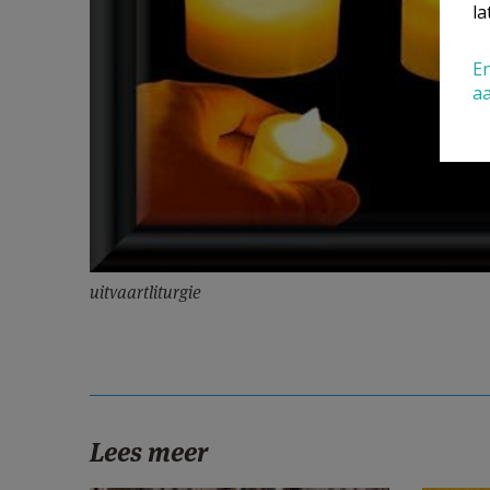
la
En
a
uitvaartliturgie
Lees meer