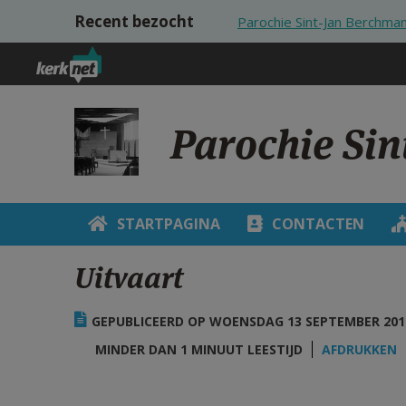
Overslaan en naar de inhoud gaan
Recent bezocht
Parochie Sint-Jan Berchma
Parochie Si
STARTPAGINA
CONTACTEN
Uitvaart
GEPUBLICEERD OP WOENSDAG 13 SEPTEMBER 2017
MINDER DAN 1 MINUUT LEESTIJD
AFDRUKKEN