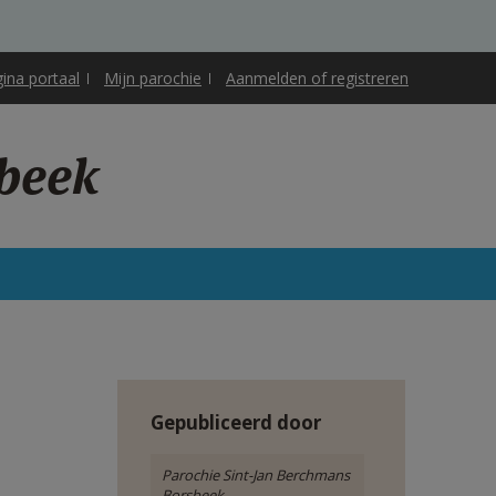
gina portaal
Mijn parochie
Aanmelden of registreren
sbeek
Gepubliceerd door
Parochie Sint-Jan Berchmans
Borsbeek