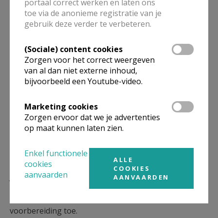
portaal correct werken en laten ons
bijgestaan door hun ouders en familie.
toe via de anonieme registratie van je
gebruik deze verder te verbeteren.
Op
Missiodag
(zat 28 mrt 2026)
komen alle
vormelingen van het vicariaat Mechel-Brussel samen
(Sociale) content cookies
te
Scherpenheuvel
. Aan de hand van werkwinkels
Zorgen voor het correct weergeven
maken ze er kennis met verschillende vormen van
van al dan niet externe inhoud,
'beleving van de christelijke waarden'
. Sommigen
bijvoorbeeld een Youtube-video.
brengen hen in contact met andere culturen, andere
helpen hen om de eigen godsdienst beter te leren
Marketing cookies
kennen. Er zijn ook werkwinkels waarin ze zich
Zorgen ervoor dat we je advertenties
op maat kunnen laten zien.
kunnen uitleven in zang, dans of spel.
Op de dag van hun
vormsel
ontvangen zij de
Heilige
Enkel functionele
ALLE
Geest
die hen helpt om te leven als christenen, met
cookies
COOKIES
aanvaarden
Jezus als hun voorbeeld.
AANVAARDEN
Wij wensen alle vormelingen een vruchtbare
voorbereiding toe.