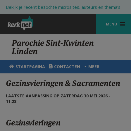
Overslaan en naar de inhoud gaan
Bekijk je recent bezochte microsites, auteurs en thema's
MENU
STARTPAGINA
Parochie Sint-Kwinten
Linden
KERK
VIERINGEN
STARTPAGINA
CONTACTEN
MEER
SHOP
Gezinsvieringen & Sacramenten
ZOEKEN
LAATSTE AANPASSING OP ZATERDAG 30 MEI 2026 -
HULP
11:28
STARTPAGINA PORTAAL
Gezinsvieringen
MIJN PAROCHIE