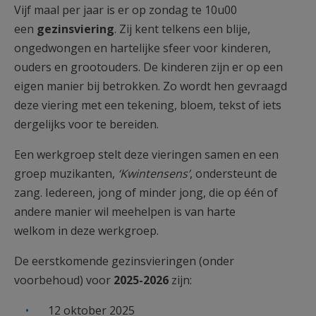
Vijf maal per jaar is er op zondag te 10u00
AANMELDEN OF REGISTREREN
een
gezinsviering
. Zij kent telkens een blije,
ongedwongen en hartelijke sfeer voor kinderen,
ouders en grootouders. De kinderen zijn er op een
eigen manier bij betrokken. Zo wordt hen gevraagd
deze viering met een tekening, bloem, tekst of iets
dergelijks voor te bereiden.
Een werkgroep stelt deze vieringen samen en een
groep muzikanten,
‘Kwintensens’
,
ondersteunt de
zang. Iedereen, jong of minder jong, die op één of
andere manier wil meehelpen is van harte
welkom in deze werkgroep.
De eerstkomende gezinsvieringen (onder
voorbehoud) voor
2025-2026
zijn:
12 oktober 2025