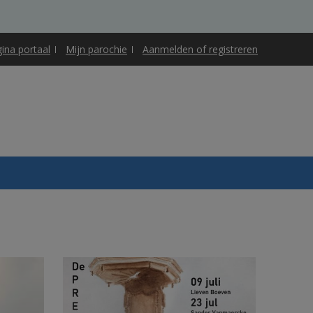
gina portaal
Mijn parochie
Aanmelden of registreren