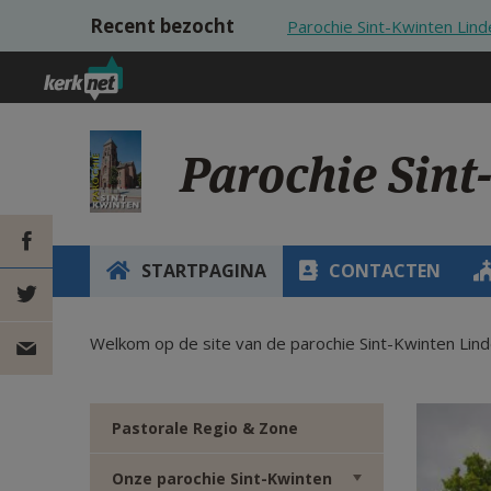
Overslaan en naar de inhoud gaan
Recent bezocht
Parochie Sint-Kwinten Lind
Parochie Sint
STARTPAGINA
CONTACTEN
DEEL OP
Welkom op de site van de parochie Sint-Kwinten Lin
FACEBOOK
DEEL OP
TWITTER
DEEL
Pastorale Regio & Zone
VIA
Onze parochie Sint-Kwinten