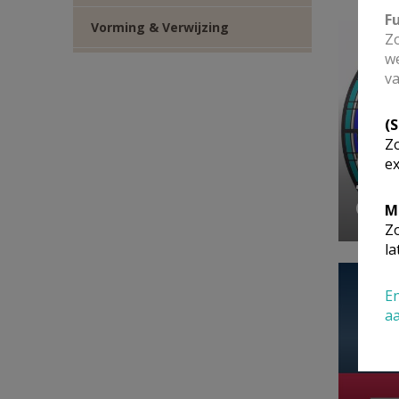
F
Vorming & Verwijzing
Zo
we
va
(
Zo
Gez
ex
Sac
M
Zo
la
En
a