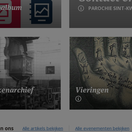
oalbum
PAROCHIE SINT-K
kenarchief
Vieringen
n ons
Alle artikels bekijken
Alle evenementen bekijken