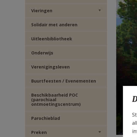
E-
Vieringen
MAIL
Solidair met anderen
Uitleenbibliotheek
Onderwijs
Verenigingsleven
Buurtfeesten / Evenementen
Beschikbaarheid POC
D
O
(parochiaal
ontmoetingscentrum)
St
Parochieblad
al
in
Preken