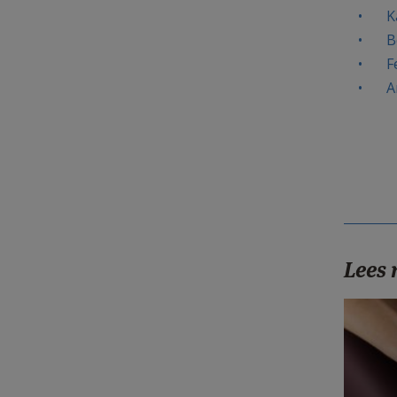
K
B
F
A
Lees