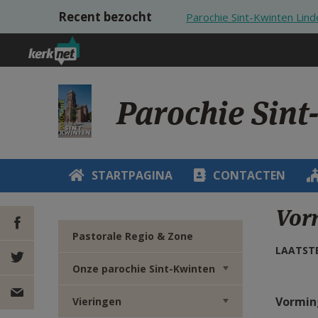
Overslaan en naar de inhoud gaan
Recent bezocht
Parochie Sint-Kwinten Lind
Parochie Sint
STARTPAGINA
CONTACTEN
Vor
Pastorale Regio & Zone
LAATSTE
DEEL OP
Onze parochie Sint-Kwinten
FACEBOOK
DEEL OP
Vormin
Vieringen