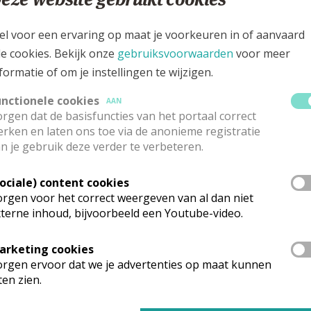
atholieke Bijbelstichting - KBS
(online Bijbel)
ederlands-Vlaams Bijbelgenootschap
el voor een ervaring op maat je voorkeuren in of aanvaard
e Bijbel ontdekken, lezen en delen
le cookies. Bekijk onze
gebruiksvoorwaarden
voor meer
MUonline - BMU
(Bijbel in de Statenvertaling + King James 
formatie of om je instellingen te wijzigen.
iblia
(Bijbels interactief belevingscentrum te Brugge)
ouVersion
unctionele cookies
AAN
rgen dat de basisfuncties van het portaal correct
ijbel in 1000 seconden
rken en laten ons toe via de anonieme registratie
agelijks Bijbelcitaat
n je gebruik deze verder te verbeteren.
& Liturgie
Sociale) content cookies
iturgische Kalender
rgen voor het correct weergeven van al dan niet
terne inhoud, bijvoorbeeld een Youtube-video.
etijdengebed
ooms-katholiek gebed
arketing cookies
nze Vader
rgen ervoor dat we je advertenties op maat kunnen
nterdiocesane Commissie voor Liturgie
ten zien.
iturgische Centra
labbinck