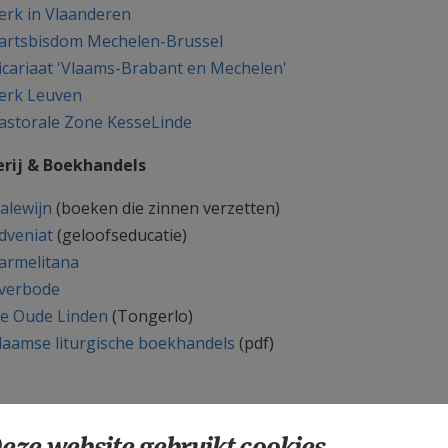
erk in Vlaanderen
artsbisdom Mechelen-Brussel
icariaat 'Vlaams-Brabant en Mechelen'
erk Leuven
astorale Zone KesseLinde
erij & Boekhandels
alewijn
(boeken die zinnen verzetten)
dveniat
(geloofseducatie)
armelitana
verbode
e Oude Linden
(Tongerlo)
laamse liturgische boekhandels
(pdf)
laamse Bijbelstichting - VBS
eze website gebruikt cookies