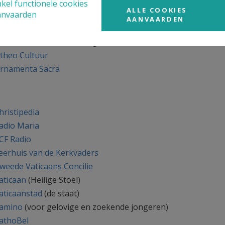
kel functionele cookies
ALLE COOKIES
anvaarden
n Cultuur
AANVAARDEN
arcum
(centrum voor religieuze kunst en cultuur)
theo Cultuur
rnamenta Sacra
hristipedia
adio Maria
CF Radio
eerhuis van de Kerkvaders
weede Vaticaans Concilie
aticaan
(Heilige Stoel)
aticaanstad
(de staat)
amino
(voor gelovige en zoekende jongeren)
athoBel