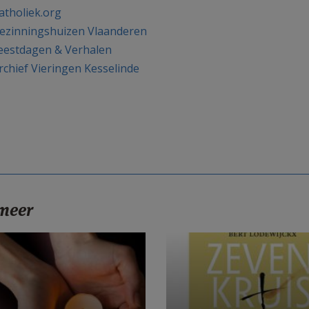
atholiek.org
ezinningshuizen Vlaanderen
eestdagen & Verhalen
rchief Vieringen Kesselinde
 meer