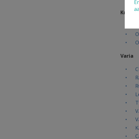
En
a
Kunst e
P
O
O
Varia
C
R
R
L
T
V
V
K
C