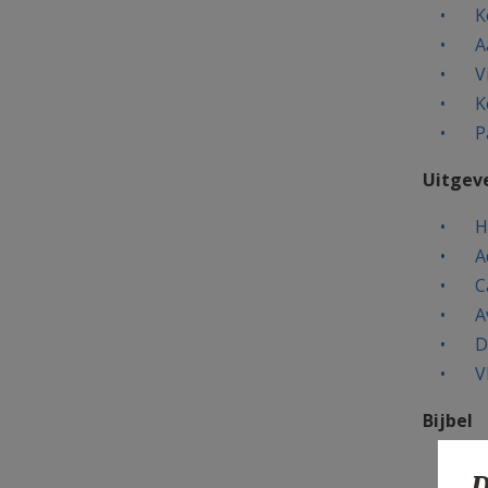
K
A
V
K
P
Uitgev
H
A
C
A
D
V
Bijbel
V
D