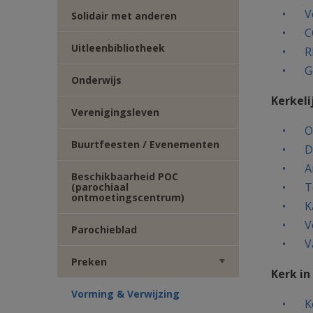
V
TWITTER
DEEL
Solidair met anderen
C
VIA
Uitleenbibliotheek
R
G
Onderwijs
E-
Kerkeli
Verenigingsleven
MAIL
O
Buurtfeesten / Evenementen
D
A
Beschikbaarheid POC
T
(parochiaal
ontmoetingscentrum)
K
V
Parochieblad
V
Preken
Kerk in
Vorming & Verwijzing
K