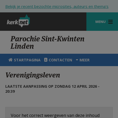
Overslaan en naar de inhoud gaan
Bekijk je recent bezochte microsites, auteurs en thema's
MENU
STARTPAGINA
Parochie Sint-Kwinten
Linden
KERK
VIERINGEN
STARTPAGINA
CONTACTEN
MEER
SHOP
Verenigingsleven
ZOEKEN
LAATSTE AANPASSING OP ZONDAG 12 APRIL 2026 -
HULP
20:39
STARTPAGINA PORTAAL
MIJN PAROCHIE
Voor het correct weergeven van deze inhoud