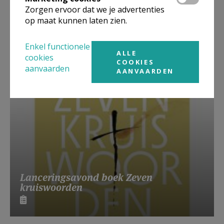
Zorgen ervoor dat we je advertenties
op maat kunnen laten zien.
Beroepsvereniging Zorgpastores
Enkel functionele
ALLE
cookies
COOKIES
aanvaarden
AANVAARDEN
Lanceringsavond boek Zeven
kruiswoorden