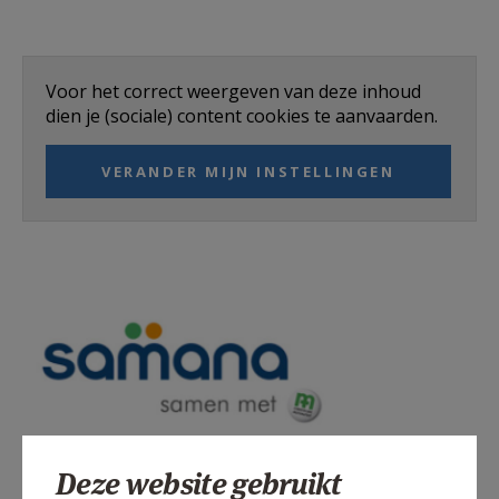
Voor het correct weergeven van deze inhoud
dien je (sociale) content cookies te aanvaarden.
VERANDER MIJN INSTELLINGEN
samana.png
Deze website gebruikt