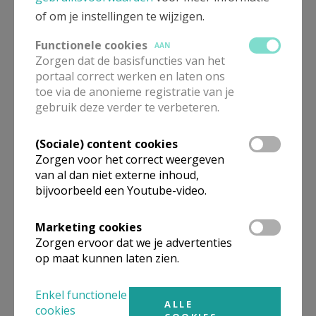
of om je instellingen te wijzigen.
Functionele cookies
AAN
Hilaire 80
Zorgen dat de basisfuncties van het
portaal correct werken en laten ons
toe via de anonieme registratie van je
gebruik deze verder te verbeteren.
Gepubliceerd door
(Sociale) content cookies
Zorgen voor het correct weergeven
Parochie Sint-Lambertus Beerse
van al dan niet externe inhoud,
bijvoorbeeld een Youtube-video.
Meer
Marketing cookies
Zorgen ervoor dat we je advertenties
Fotoreportage
op maat kunnen laten zien.
Enkel functionele
ALLE
cookies