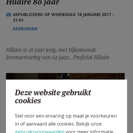
Hilaire 80 jaar
AANMELDEN OF REGISTREREN
GEPUBLICEERD OP WOENSDAG 18 JANUARI 2017 -
21:01
AFDRUKKEN
Hilaire is 18 jaar jong, met bijkomende
levenservaring van 62 jaar... Proficiat Hilaire
Deze website gebruikt
cookies
Stel voor een ervaring op maat je voorkeuren
in of aanvaard alle cookies. Bekijk onze
gebruiksvoorwaarden
voor meer informatie