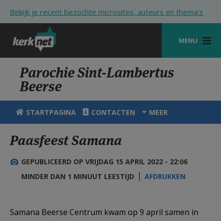
Overslaan en naar de inhoud gaan
Bekijk je recent bezochte microsites, auteurs en thema's
MENU
STARTPAGINA
Parochie Sint-Lambertus
Beerse
KERK
VIERINGEN
STARTPAGINA
CONTACTEN
MEER
SHOP
Paasfeest Samana
ZOEKEN
GEPUBLICEERD OP VRIJDAG 15 APRIL 2022 - 22:06
HULP
MINDER DAN 1 MINUUT LEESTIJD
AFDRUKKEN
STARTPAGINA PORTAAL
MIJN PAROCHIE
Samana Beerse Centrum kwam op 9 april samen in