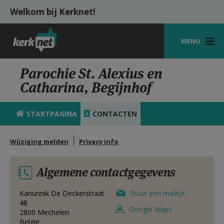
Overslaan en naar de inhoud gaan
Welkom bij Kerknet!
MENU
STARTPAGINA
Parochie St. Alexius en
Catharina, Begijnhof
KERK
VIERINGEN
STARTPAGINA
CONTACTEN
SHOP
Wijziging melden
Privacy info
ZOEKEN
Algemene contactgegevens
HULP
MIJN PAROCHIE
Kanunnik De Deckerstraat
Stuur een mailtje
48
Google Maps
2800
Mechelen
AANMELDEN OF REGISTREREN
België