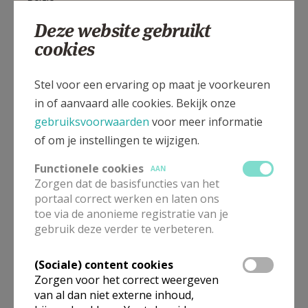
015 27 19 90
Deze website gebruikt
cookies
Stel voor een ervaring op maat je voorkeuren
Kanunnik De Deckerstraat 48, 2800 Mechelen
in of aanvaard alle cookies. Bekijk onze
gebruiksvoorwaarden
voor meer informatie
of om je instellingen te wijzigen.
Functionele cookies
AAN
Zorgen dat de basisfuncties van het
portaal correct werken en laten ons
toe via de anonieme registratie van je
gebruik deze verder te verbeteren.
(Sociale) content cookies
Zorgen voor het correct weergeven
van al dan niet externe inhoud,