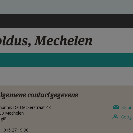
oldus, Mechelen
lgemene contactgegevens
nunnik De Deckerstraat 48
Stuur 
00
Mechelen
Googl
lgië
015 27 19 90