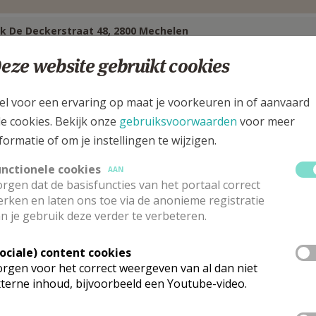
k De Deckerstraat 48, 2800 Mechelen
eze website gebruikt cookies
el voor een ervaring op maat je voorkeuren in of aanvaard
le cookies. Bekijk onze
gebruiksvoorwaarden
voor meer
formatie of om je instellingen te wijzigen.
unctionele cookies
AAN
rgen dat de basisfuncties van het portaal correct
rken en laten ons toe via de anonieme registratie
n je gebruik deze verder te verbeteren.
Sociale) content cookies
eewerkend diaken
rgen voor het correct weergeven van al dan niet
terne inhoud, bijvoorbeeld een Youtube-video.
 heer
Louis-Philippe
Apers
Stuur een mailtje