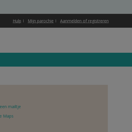
Hulp
Mijn parochie
Aanmelden of registreren
een mailtje
e Maps