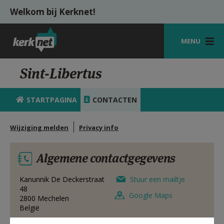
Overslaan en naar de inhoud gaan
Welkom bij Kerknet!
MENU
STARTPAGINA
Sint-Libertus
KERK
STARTPAGINA
CONTACTEN
VIERINGEN
Wijziging melden
Privacy info
SHOP
ZOEKEN
Algemene contactgegevens
HULP
Kanunnik De Deckerstraat
Stuur een mailtje
48
MIJN PAROCHIE
Google Maps
2800
Mechelen
België
AANMELDEN OF REGISTREREN