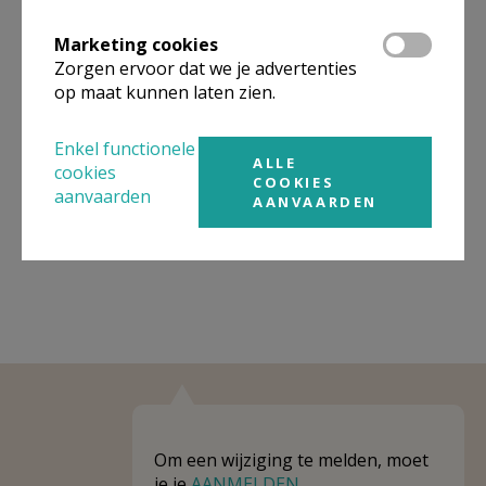
Organisatiestructuur
Marketing cookies
Zorgen ervoor dat we je advertenties
Niet gevonden wat je zocht? Hier vind je links naar de
op maat kunnen laten zien.
gegevens van andere organisaties op het boven-,
onderliggende of gelijke niveau.
Enkel functionele
ALLE
Behoort tot
Catharinaparochie, Mechelen
cookies
COOKIES
aanvaarden
AANVAARDEN
Weergeven
Catharinaparochie, Mechelen
Om een wijziging te melden, moet
je je
AANMELDEN