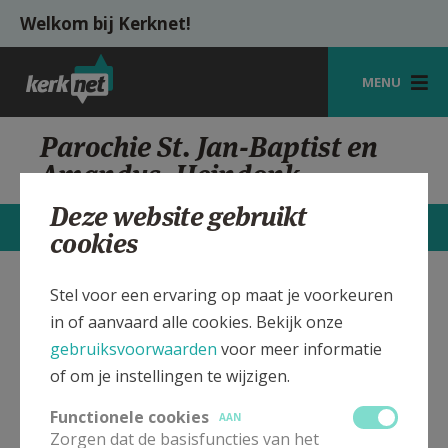
Overslaan en naar de inhoud gaan
Welkom bij Kerknet!
MENU
STARTPAGINA
Parochie St. Jan-Baptist en
Amandus, Heindonk
KERK
Deze website gebruikt
VIERINGEN
CONTACTEN
MEER
cookies
SHOP
Stel voor een ervaring op maat je voorkeuren
Sint Jan-Baptist en Amandus
Verbergen
ZOEKEN
in of aanvaard alle cookies. Bekijk onze
kerk Heindonk
HULP
gebruiksvoorwaarden
voor meer informatie
of om je instellingen te wijzigen.
MIJN PAROCHIE
Bekijk de details voor de weekendvieringen die doorgaan
in deze kerk, het adres van de kerk, alsook een lijst met
Functionele cookies
AAN
AANMELDEN OF REGISTREREN
kerken in de buurt.
Zorgen dat de basisfuncties van het