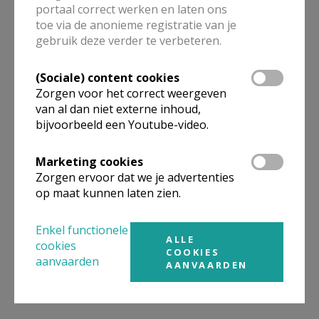
portaal correct werken en laten ons
toe via de anonieme registratie van je
ALLE DETAILS TONEN
gebruik deze verder te verbeteren.
(Sociale) content cookies
Omgeving
Zorgen voor het correct weergeven
van al dan niet externe inhoud,
bijvoorbeeld een Youtube-video.
Niet gevonden wat je zocht? Hier vind je
links naar kerken, eventueel van andere
Marketing cookies
organisaties, in de buurt.
Zorgen ervoor dat we je advertenties
op maat kunnen laten zien.
Kerken in of nabij
Willebroek - Heindonk
Enkel functionele
ALLE
cookies
COOKIES
aanvaarden
AANVAARDEN