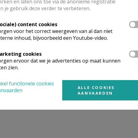
rken en laten ons toe via de anonieme registratie
n je gebruik deze verder te verbeteren.
mgeving
Sociale) content cookies
rgen voor het correct weergeven van al dan niet
terne inhoud, bijvoorbeeld een Youtube-video.
t gevonden wat je zocht? Hier vind je links naar kerken, eve
urt.
arketing cookies
rgen ervoor dat we je advertenties op maat kunnen
rken in of nabij
RUMBEKE
ten zien.
kel functionele cookies
ALLE COOKIES
anvaarden
AANVAARDEN