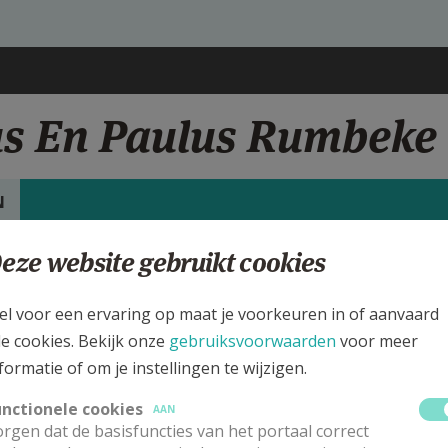
rus En Paulus Rumbeke
N
eze website gebruikt cookies
rgen
S.-Petrus En Paulus Kerk Rumbeke
el voor een ervaring op maat je voorkeuren in of aanvaard
le cookies. Bekijk onze
gebruiksvoorwaarden
voor meer
ijk de details voor de weekendvieringen die doorgaan in deze kerk, h
formatie of om je instellingen te wijzigen.
 de kerk, alsook een lijst met kerken in de buurt.
unctionele cookies
AAN
rgen dat de basisfuncties van het portaal correct
ALLE DETAILS TONEN