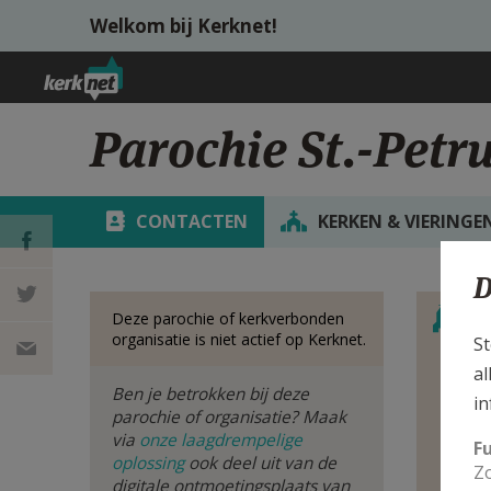
Overslaan en naar de inhoud gaan
Welkom bij Kerknet!
Parochie St.-Pet
CONTACTEN
KERKEN & VIERINGE
D
Verbe
DEEL OP
S
Deze parochie of kerkverbonden
organisatie is niet actief op Kerknet.
St
FACEBOOK
DEEL OP
al
Ben je betrokken bij deze
Bek
in
TWITTER
DEEL
van
parochie of organisatie? Maak
via
onze laagdrempelige
F
oplossing
ook deel uit van de
VIA
Zo
digitale ontmoetingsplaats van