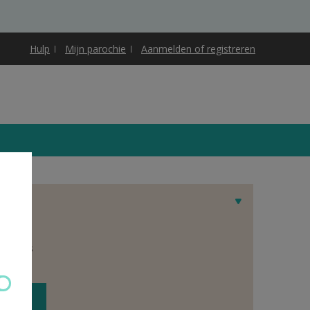
Hulp
Mijn parochie
Aanmelden of registreren
et adres