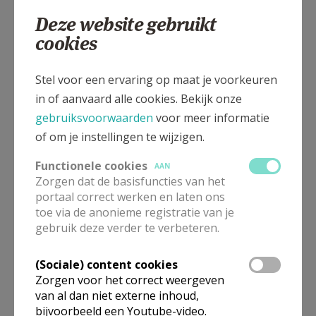
goeie gids die door de oortjes voor ieder
Deze website gebruikt
verstaanbaar was. Nadien mochten we twee biertjes
cookies
proeven en kregen we een fles Kasteelbier mee voor
de thuisblijvers. Ook de bierkaas en de bierpralines
Stel voor een ervaring op maat je voorkeuren
gingen mee naar Ruiselede om zelf te degusteren of
in of aanvaard alle cookies. Bekijk onze
als cadeautje te reserveren…
gebruiksvoorwaarden
voor meer informatie
Na een lekkere lunch in Ter Couteren reden we naar
of om je instellingen te wijzigen.
het bedrijventerrein waar Focus-WTV gevestigd is.
Functionele cookies
AAN
Twee gidsen legden ons uit hoe regionaal nieuws
Zorgen dat de basisfuncties van het
gemaakt wordt. De journalist neemt een rugzak mee
portaal correct werken en laten ons
met camera en microfoon en moet alles zelf inblikken
toe via de anonieme registratie van je
gebruik deze verder te verbeteren.
en nadien nog regisseren. Een eindredactie selecteert
en sorteert. Veel knopjes en schuiverkes, technologie
(Sociale) content cookies
en o zo waar een Ruiseleedse nieuwslezeres in de
Zorgen voor het correct weergeven
nieuwsstudio! Ze werd voor het avondnieuws helaas
van al dan niet externe inhoud,
weggeknipt.
bijvoorbeeld een Youtube-video.