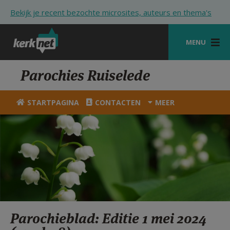
Overslaan en naar de inhoud gaan
Bekijk je recent bezochte microsites, auteurs en thema's
MENU
STARTPAGINA
Parochies Ruiselede
KERK
STARTPAGINA
CONTACTEN
MEER
VIERINGEN
SHOP
ZOEKEN
HULP
STARTPAGINA PORTAAL
Parochieblad: Editie 1 mei 2024
MIJN PAROCHIE