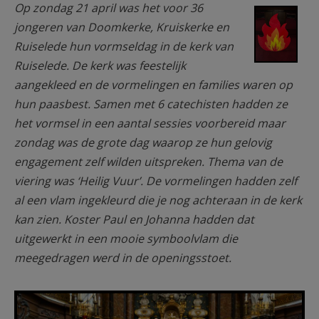
F1250-2kol-10cm-IMG-20240419-
Op zondag 21 april was het voor 36
WA0000-bewerkt.jpg
jongeren van Doomkerke, Kruiskerke en
Ruiselede hun vormseldag in de kerk van
Ruiselede. De kerk was feestelijk
aangekleed en de vormelingen en families waren op
hun paasbest. Samen met 6 catechisten hadden ze
het vormsel in een aantal sessies voorbereid maar
zondag was de grote dag waarop ze hun gelovig
engagement zelf wilden uitspreken. Thema van de
viering was ‘Heilig Vuur’. De vormelingen hadden zelf
al een vlam ingekleurd die je nog achteraan in de kerk
kan zien. Koster Paul en Johanna hadden dat
uitgewerkt in een mooie symboolvlam die
meegedragen werd in de openingsstoet.
SeverineDumoulinFotografie-