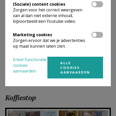
(Sociale) content cookies
andere mensen en krijgt ons leven een nieuwe glans.
Zorgen voor het correct weergeven
Allen van harte welkom tijdens de verschillende
van al dan niet externe inhoud,
vieringen van de Goede Week om Jezus Christus van
bijvoorbeeld een Youtube-video.
nabij op zijn kruisweg te volgen. Het is de moeite
waard om ervoor een wat langere afstand af te
Marketing cookies
leggen!
Zorgen ervoor dat we je advertenties
op maat kunnen laten zien.
Pr. Bart Malfait
Enkel functionele
Vieringen Goede Week:
zie bij liturgische vieringen
ALLE
cookies
COOKIES
aanvaarden
AANVAARDEN
Koffiestop
F1250d13.jpg