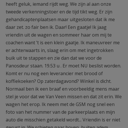
heeft geluk, iemand rijdt weg. We zijn al aan onze
tweede verkenningstoer en de tijd tikt weg. Er zijn
gehandicaptenplaatsen maar uitgesloten dat ik me
daar zet. zo fair ben ik. Daar! Een gaatje! Ik jaag
vriendin uit de wagen en sommeer haar om mij te
coachen want ’t is een klein gaatje. Ik maneuvreer me
er achterwaarts in, slaag erin om met ingetrokken
buik uit te stappen en zie dan dat we voor de
Panosdeur staan. 19.53 u . Er moet NU beslist worden.
Komt er nu nog een leverancier met brood of
koffiekoeken? Op zaterdagavond? Winkel is dicht.
Normaal ben ik een braaf en voorbeeldig mens maar
stel je voor dat we Van Veen missen en dat zit erin. We
wagen het erop. Ik neem met de GSM nog snel een
foto van het nummer van de parkeerplaats en mijn
auto die misschien getakeld wordt... Vriendin is er niet
gerust in. We schieten naar boven, buiten adem,