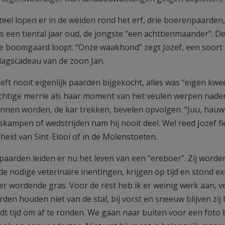
el lopen er in de weiden rond het erf, drie boerenpaarden,
s een tiental jaar oud, de jongste “een achttienmaander”. De
ne boomgaard loopt. “Onze waakhond” zegt Jozef, een soort a
dagscadeau van de zoon Jan.
eft nooit eigenlijk paarden bijgekocht, alles was “eigen kwee
chtige merrie als haar moment van het veulen werpen naderd
nnen worden, de kar trekken, bevelen opvolgen. “Juu, hauw
jskampen of wedstrijden nam hij nooit deel. Wel reed Jozef f
heid van Sint-Elooi of in de Molenstoeten.
 paarden leiden er nu het leven van een “ereboer”. Zij word
de nodige veterinaire inentingen, krijgen op tijd en stond ex
r wordende gras. Voor de rest heb ik er weinig werk aan, ver
den houden niet van de stal, bij vorst en sneeuw blijven zij 
dt tijd om af te ronden. We gaan naar buiten voor een foto b