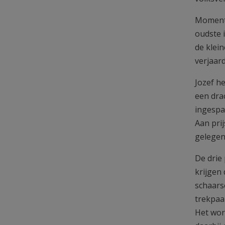
Momente
oudste i
de klei
verjaar
Jozef he
een dra
ingespa
Aan pri
gelegen
De drie
krijgen 
schaarse
trekpaar
Het wor