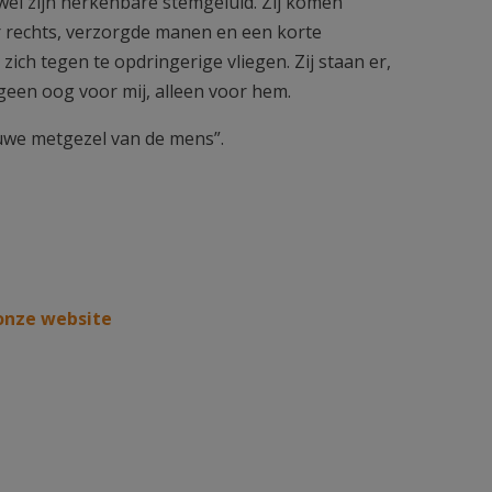
 wel zijn herkenbare stemgeluid. Zij komen
ar rechts, verzorgde manen en een korte
ich tegen te opdringerige vliegen. Zij staan er,
, geen oog voor mij, alleen voor hem.
ouwe metgezel van de mens”.
onze website