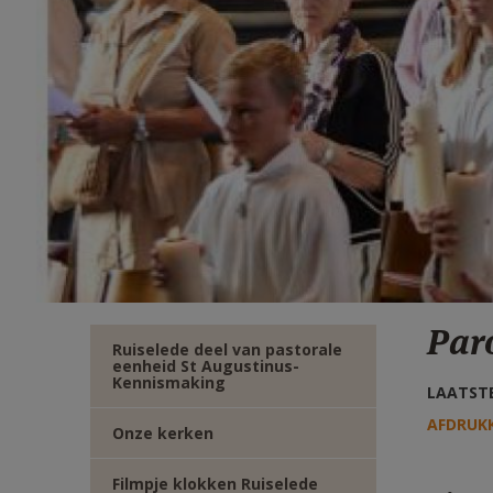
TWITTER
DEEL
VIA
E-
MAIL
Paro
Ruiselede deel van pastorale
eenheid St Augustinus-
Kennismaking
LAATSTE
AFDRUK
Onze kerken
Filmpje klokken Ruiselede