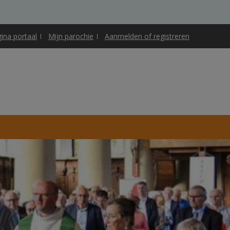
gina portaal
Mijn parochie
Aanmelden of registreren