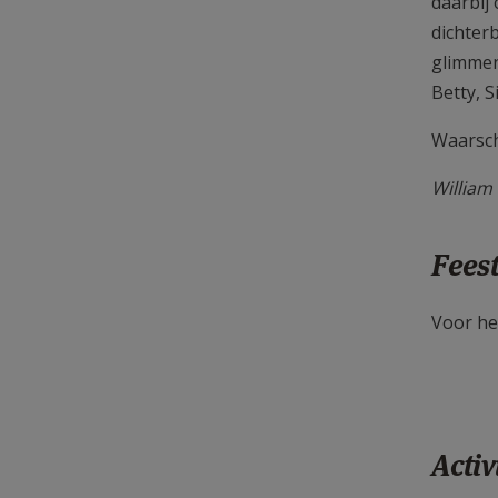
daarbij
dichter
glimmend
Betty, S
Waarsch
William
Feest
Voor he
Activ