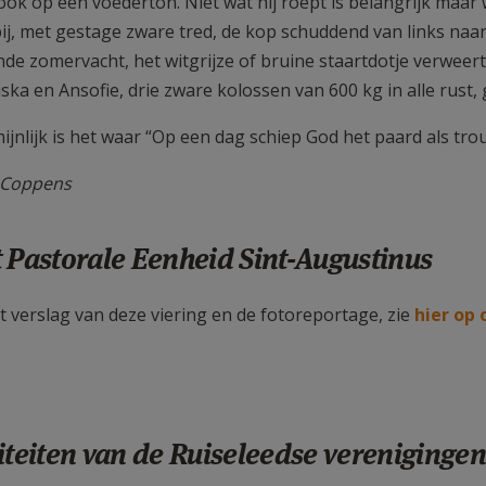
 ook op een voederton. Niet wat hij roept is belangrijk maar
bij, met gestage zware tred, de kop schuddend van links na
e zomervacht, het witgrijze of bruine staartdotje verweert z
iska en Ansofie, drie zware kolossen van 600 kg in alle rust
ijnlijk is het waar “Op een dag schiep God het paard als tr
 Coppens
 Pastorale Eenheid Sint-Augustinus
t verslag van deze viering en de fotoreportage, zie
hier op 
iteiten van de Ruiseleedse verenigingen