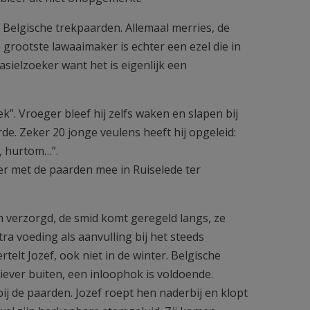
 Belgische trekpaarden. Allemaal merries, de
 grootste lawaaimaker is echter een ezel die in
sielzoeker want het is eigenlijk een
k”. Vroeger bleef hij zelfs waken en slapen bij
e. Zeker 20 jonge veulens heeft hij opgeleid:
, hurtom…”.
ier met de paarden mee in Ruiselede ter
en verzorgd, de smid komt geregeld langs, ze
tra voeding als aanvulling bij het steeds
telt Jozef, ook niet in de winter. Belgische
liever buiten, een inloophok is voldoende.
ij de paarden. Jozef roept hen naderbij en klopt