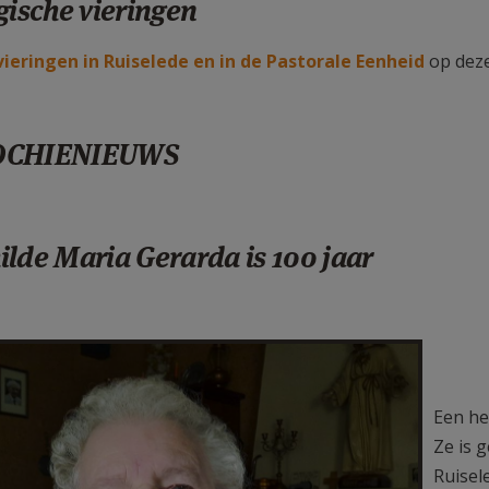
gische vieringen
ieringen in Ruiselede en in de Pastorale Eenheid
op deze
OCHIENIEUWS
lde Maria Gerarda is 100 jaar
50a45.jpg
Een he
Ze is 
Ruisel