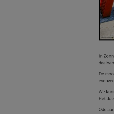
In Zonn
deelnam
De mooi
evenvee
We kunn
Het doe
Ode aan