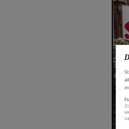
D
St
al
in
F
Zo
we
va