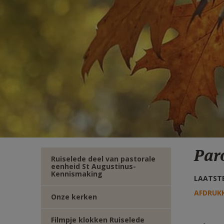
TWITTER
DEEL
VIA
E-
MAIL
Par
Ruiselede deel van pastorale
eenheid St Augustinus-
Kennismaking
LAATSTE
AFDRUK
Onze kerken
Filmpje klokken Ruiselede