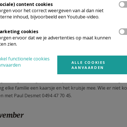
Sociale) content cookies
rgen voor het correct weergeven van al dan niet
terne inhoud, bijvoorbeeld een Youtube-video.
arketing cookies
rgen ervoor dat we je advertenties op maat kunnen
ten zien.
sdag 1 november kwamen een 220 mensen ter kerke om de v
sterd door het kerkkoor, gedirigeerd door Arnaud Devos en b
kel functionele cookies
ALLE COOKIES
en Danny gingen voor. Koster Paul had de kruisjes van de o
anvaarden
AANVAARDEN
gezet tussen de chrysanten. De namen van de overledenen we
gen kregen een gedenkkaartje met die namen. Pr. Bart gaf du
g elke familie een kaarsje en het kruisje mee. Wie er niet ko
 met Paul Desmet 0494 47 70 45.
ovember