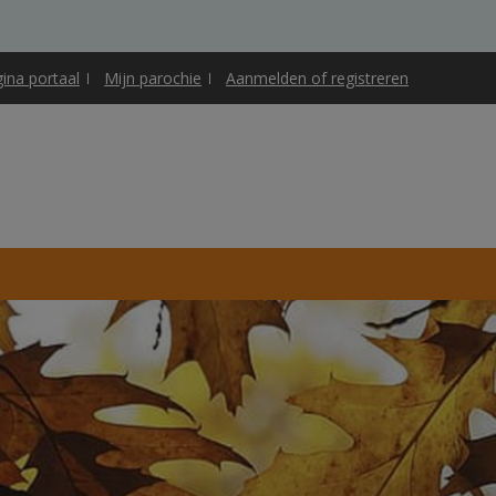
gina portaal
Mijn parochie
Aanmelden of registreren