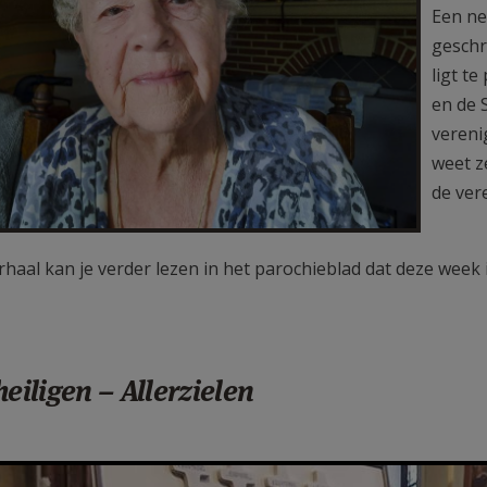
Een ne
geschre
ligt t
en de 
vereni
weet z
de ver
rhaal kan je verder lezen in het parochieblad dat deze week 
heiligen – Allerzielen
b45.jpg