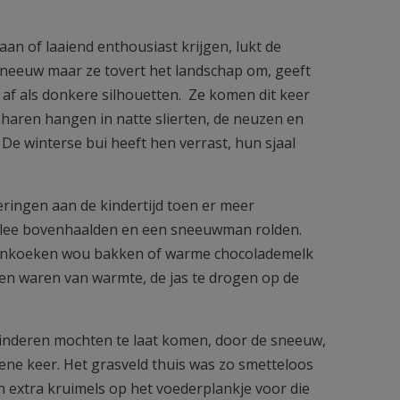
aan of laaiend enthousiast krijgen, lukt de
rsneeuw maar ze tovert het landschap om, geeft
 af als donkere silhouetten. Ze komen dit keer
un haren hangen in natte slierten, de neuzen en
 De winterse bui heeft hen verrast, hun sjaal
nneringen aan de kindertijd toen er meer
slee bovenhaalden en een sneeuwman rolden.
enkoeken wou bakken of warme chocolademelk
en waren van warmte, de jas te drogen op de
kinderen mochten te laat komen, door de sneeuw,
e ene keer. Het grasveld thuis was zo smetteloos
 extra kruimels op het voederplankje voor die