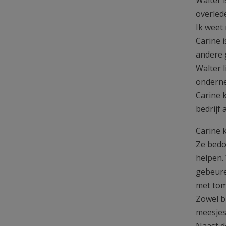
overled
Ik weet 
Carine 
andere 
Walter l
onderne
Carine 
bedrijf 
Carine k
Ze bedoe
helpen.
gebeure
met tom
Zowel b
meesjes
Naast d