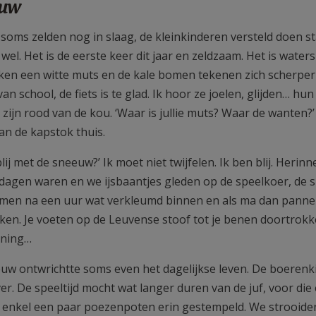
uw
 soms zelden nog in slaag, de kleinkinderen versteld doen st
wel. Het is de eerste keer dit jaar en zeldzaam. Het is wate
iken een witte muts en de kale bomen tekenen zich scherper
van school, de fiets is te glad. Ik hoor ze joelen, glijden… h
zijn rood van de kou. ‘Waar is jullie muts? Waar de wanten?’
an de kapstok thuis.
 blij met de sneeuw?’ Ik moet niet twijfelen. Ik ben blij. Heri
agen waren en we ijsbaantjes gleden op de speelkoer, de 
en na een uur wat verkleumd binnen en als ma dan pann
en. Je voeten op de Leuvense stoof tot je benen doortrokk
uning…
uw ontwrichtte soms even het dagelijkse leven. De boeren
er. De speeltijd mocht wat langer duren van de juf, voor di
t enkel een paar poezenpoten erin gestempeld. We strooiden