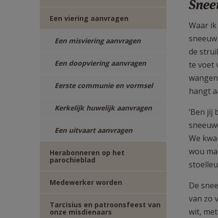
Snee
Een viering aanvragen
Waar ik
sneeuw 
Een misviering aanvragen
de stru
Een doopviering aanvragen
te voet 
wangen 
Eerste communie en vormsel
hangt a
Kerkelijk huwelijk aanvragen
‘Ben jij
sneeuwd
Een uitvaart aanvragen
We kwam
wou mak
Herabonneren op het
parochieblad
stoelle
Medewerker worden
De snee
van zo v
Tarcisius en patroonsfeest van
wit, me
onze misdienaars