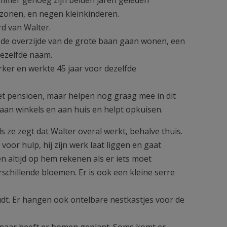
r zonen, en negen kleinkinderen.
rd van Walter.
an de overzijde van de grote baan gaan wonen, een
dezelfde naam.
erker en werkte 45 jaar voor dezelfde
met pensioen, maar helpen nog graag mee in dit
t aan winkels en aan huis en helpt opkuisen.
ls ze zegt dat Walter overal werkt, behalve thuis.
voor hulp, hij zijn werk laat liggen en gaat
n altijd op hem rekenen als er iets moet
schillende bloemen. Er is ook een kleine serre
oudt. Er hangen ook ontelbare nestkastjes voor de
enaar heeft er bomen geplant. Soms komt er