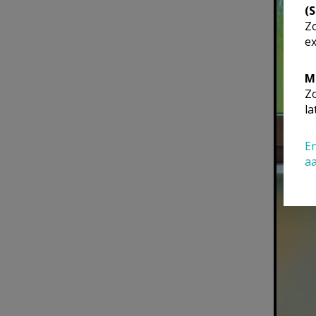
(
Zo
ex
M
Zo
la
En
a