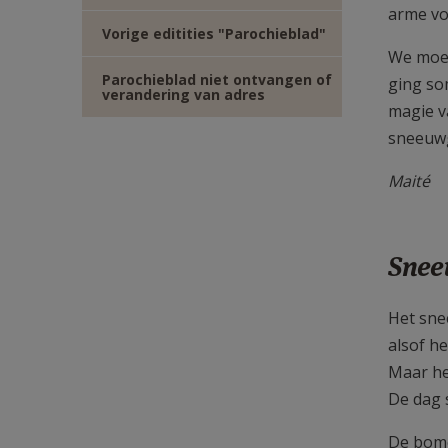
arme vo
Vorige editities "Parochieblad"
We moes
Parochieblad niet ontvangen of
ging s
verandering van adres
magie v
sneeuwg
Maité
Snee
Het snee
alsof he
Maar he
De dag 
De bome