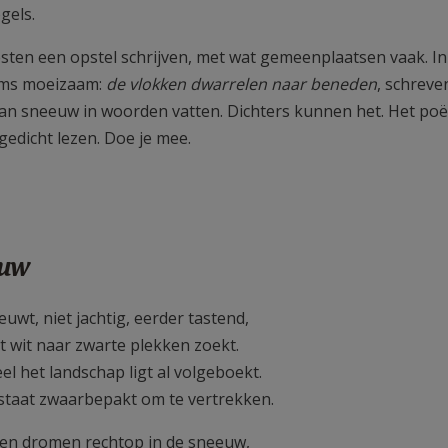
gels.
ten een opstel schrijven, met wat gemeenplaatsen vaak. In
oms moeizaam:
de vlokken dwarrelen naar beneden
, schrev
an sneeuw in woorden vatten. Dichters kunnen het. Het poët
edicht lezen. Doe je mee.
uw
uwt, niet jachtig, eerder tastend,
t wit naar zwarte plekken zoekt.
el het landschap ligt al volgeboekt.
staat zwaarbepakt om te vertrekken.
n dromen rechtop in de sneeuw,