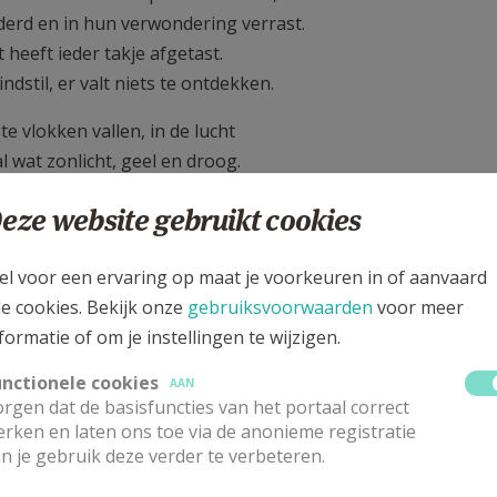
erd en in hun verwondering verrast.
 heeft ieder takje afgetast.
indstil, er valt niets te ontdekken.
te vlokken vallen, in de lucht
l wat zonlicht, geel en droog.
ls, eerstgeborenen van het oog,
eze website gebruikt cookies
 zich om de schade te herstellen.
 Morrien,
el voor een ervaring op maat je voorkeuren in of aanvaard
le cookies. Bekijk onze
gebruiksvoorwaarden
voor meer
formatie of om je instellingen te wijzigen.
r met de schaal.
unctionele cookies
AAN
rgen dat de basisfuncties van het portaal correct
-3kol-15cm-20241112_113539-bewerkt.jpg
rken en laten ons toe via de anonieme registratie
n je gebruik deze verder te verbeteren.