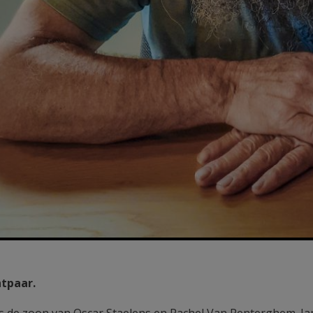
tpaar.
is de zoon van Oscar Staelens en Rachel Van Renterghem. J