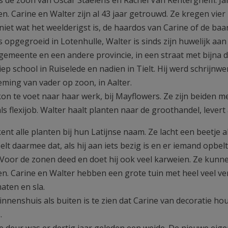
en. Carine en Walter zijn al 43 jaar getrouwd. Ze kregen vie
niet wat het weelderigst is, de haardos van Carine of de baa
is opgegroeid in Lotenhulle, Walter is sinds zijn huwelijk a
gemeente en een andere provincie, in een straat met bijna 
iep school in Ruiselede en nadien in Tielt. Hij werd schrijnw
ming van vader op zoon, in Aalter.
kon te voet naar haar werk, bij Mayflowers. Ze zijn beiden 
als flexijob. Walter haalt planten naar de groothandel, lever
ent alle planten bij hun Latijnse naam. Ze lacht een beetje a
lt daarmee dat, als hij aan iets bezig is en er iemand opbelt 
 Voor de zonen deed en doet hij ook veel karweien. Ze kunne
n. Carine en Walter hebben een grote tuin met heel veel ver
aten en sla.
innenshuis als buiten is te zien dat Carine van decoratie h
.
e deur was er dertig jaar geleden een weide. De nieuwe eig