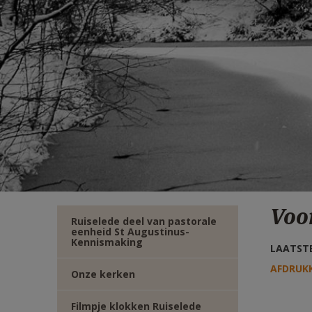
TWITTER
DEEL
VIA
E-
MAIL
Voor
Ruiselede deel van pastorale
eenheid St Augustinus-
Kennismaking
LAATSTE
AFDRUK
Onze kerken
Filmpje klokken Ruiselede