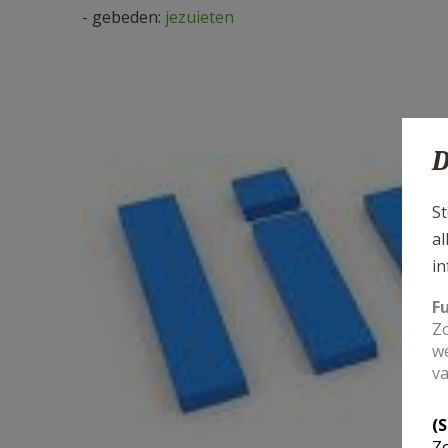
- gebeden:
jezuieten
D
St
al
in
F
Zo
we
va
(
Zo