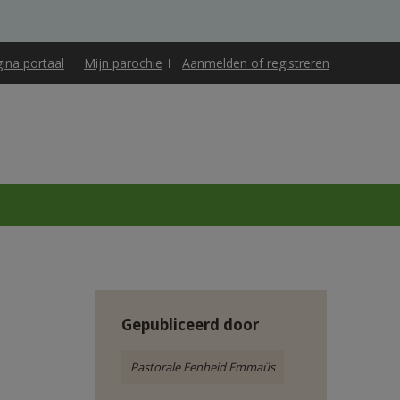
gina portaal
Mijn parochie
Aanmelden of registreren
Gepubliceerd door
Pastorale Eenheid Emmaüs