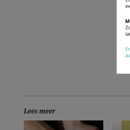
ex
M
Zo
la
En
a
Lees meer