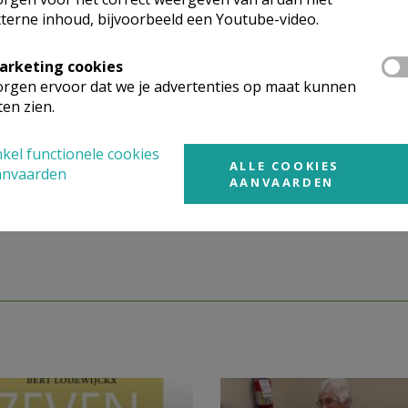
terne inhoud, bijvoorbeeld een Youtube-video.
arketing cookies
rgen ervoor dat we je advertenties op maat kunnen
ten zien.
kel functionele cookies
ALLE COOKIES
anvaarden
AANVAARDEN