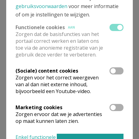
toepassing voor de werkgroep Solidariteit (KaVoKi)
gebruiksvoorwaarden
voor meer informatie
en voor de organisatie van het Palokefeest.
of om je instellingen te wijzigen.
Functionele cookies
AAN
Zorgen dat de basisfuncties van het
portaal correct werken en laten ons
toe via de anonieme registratie van je
gebruik deze verder te verbeteren.
Gepubliceerd door
(Sociale) content cookies
Zorgen voor het correct weergeven
Pastorale Eenheid Emmaüs
van al dan niet externe inhoud,
bijvoorbeeld een Youtube-video.
Meer
Marketing cookies
Zorgen ervoor dat we je advertenties
Artikel
op maat kunnen laten zien.
kosten
Enkel functionele