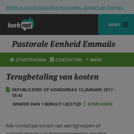
Overslaan en naar de inhoud gaan
Bekijk je recent bezochte microsites, auteurs en thema's
MENU
STARTPAGINA
Pastorale Eenheid Emmaüs
KERK
STARTPAGINA
CONTACTEN
MEER
VIERINGEN
Terugbetaling van kosten
SHOP
GEPUBLICEERD OP DONDERDAG 12 JANUARI 2017 -
ZOEKEN
18:43
HULP
MINDER DAN 1 MINUUT LEESTIJD
AFDRUKKEN
STARTPAGINA PORTAAL
Alle contactpersonen van werkgroepen of
MIJN PAROCHIE
organisatoren van feesten/recepties worden