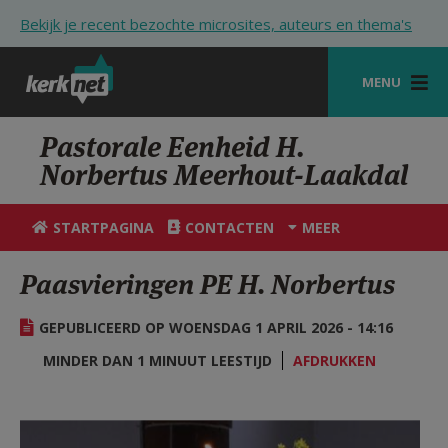
Overslaan en naar de inhoud gaan
Bekijk je recent bezochte microsites, auteurs en thema's
MENU
STARTPAGINA
Pastorale Eenheid H.
Norbertus Meerhout-Laakdal
KERK
VIERINGEN
STARTPAGINA
CONTACTEN
MEER
SHOP
Paasvieringen PE H. Norbertus
ZOEKEN
GEPUBLICEERD OP WOENSDAG 1 APRIL 2026 - 14:16
HULP
MINDER DAN 1 MINUUT LEESTIJD
AFDRUKKEN
STARTPAGINA PORTAAL
MIJN PAROCHIE