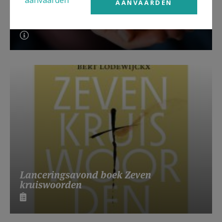
aanvaarden
AANVAARDEN
Beroepsvereniging Zorgpastores
Lanceringsavond boek Zeven
kruiswoorden