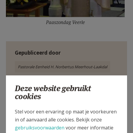
Paaszondag Veerle
Gepubliceerd door
Pastorale Eenheid H. Norbertus Meerhout-Laakdal
Meer
Deze website gebruikt
cookies
Artikel
Stel voor een ervaring op maat je voorkeuren
in of aanvaard alle cookies. Bekijk onze
gebruiksvoorwaarden
voor meer informatie