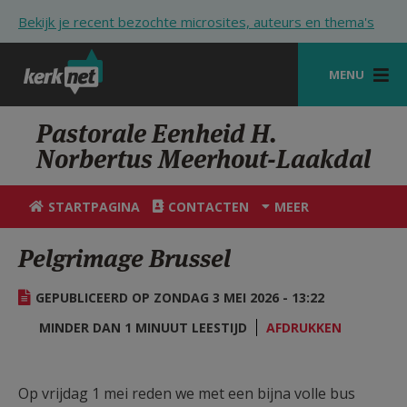
Overslaan en naar de inhoud gaan
Bekijk je recent bezochte microsites, auteurs en thema's
MENU
STARTPAGINA
Pastorale Eenheid H.
Norbertus Meerhout-Laakdal
KERK
VIERINGEN
STARTPAGINA
CONTACTEN
MEER
SHOP
Pelgrimage Brussel
ZOEKEN
GEPUBLICEERD OP ZONDAG 3 MEI 2026 - 13:22
HULP
MINDER DAN 1 MINUUT LEESTIJD
AFDRUKKEN
STARTPAGINA PORTAAL
MIJN PAROCHIE
Op vrijdag 1 mei reden we met een bijna volle bus