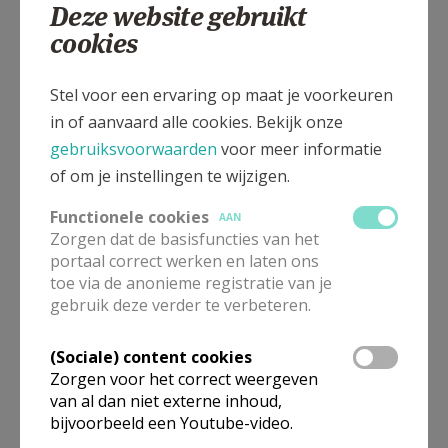
Deze website gebruikt
cookies
Gepubliceerd door
Stel voor een ervaring op maat je voorkeuren
Pastorale Eenheid H. Norbertus Meerhout-Laakdal
in of aanvaard alle cookies. Bekijk onze
gebruiksvoorwaarden
voor meer informatie
Meer
of om je instellingen te wijzigen.
Functionele cookies
AAN
Artikel
Zorgen dat de basisfuncties van het
portaal correct werken en laten ons
toe via de anonieme registratie van je
gebruik deze verder te verbeteren.
(Sociale) content cookies
Deel dit artikel
Zorgen voor het correct weergeven
van al dan niet externe inhoud,
bijvoorbeeld een Youtube-video.