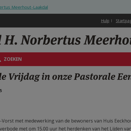
bertus Meerhout-Laakdal
Hulp
Startpa
d H. Norbertus Meerho
ZOEKEN
e Vrijdag in onze Pastorale Ee
5
in-Vorst met medewerking van de bewoners van Huis Eeckho
Averbode met om 15.00 uur het herdenken van het Lijden va