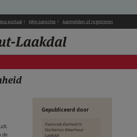
gina portaal
Mijn parochie
Aanmelden of registreren
ut-Laakdal
nheid
Gepubliceerd door
Pastorale Eenheid H.
udt.
Norbertus Meerhout-
n de
Laakdal