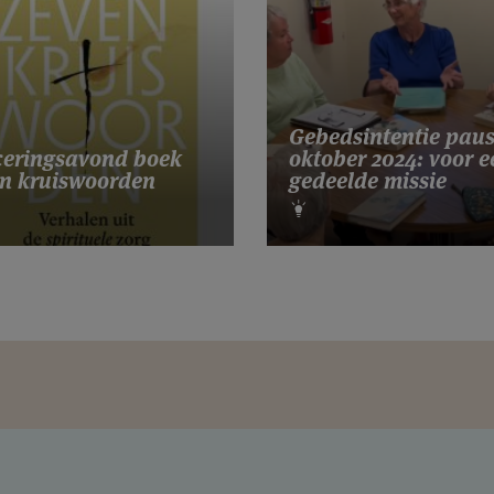
Gebedsintentie pau
eringsavond boek
oktober 2024: voor e
n kruiswoorden
gedeelde missie