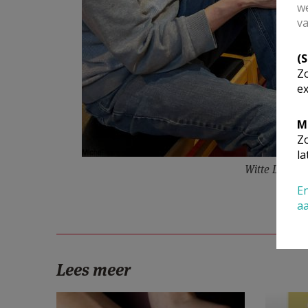
we
va
(
Zo
ex
M
Zo
la
Witte Donder
En
a
Lees meer