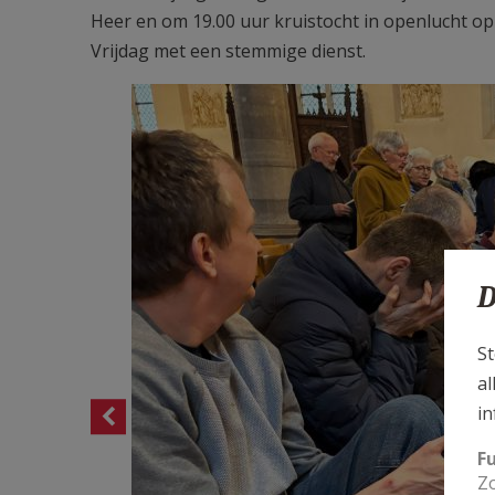
Heer en om 19.00 uur kruistocht in openlucht 
Vrijdag met een stemmige dienst.
D
St
al
in
F
Zo