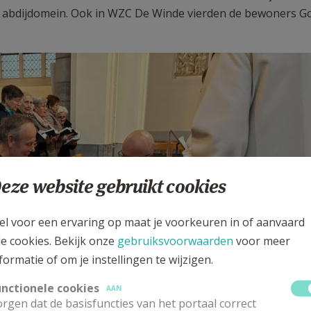
op abdijdomein. Ook in WZC De Winde vierden de bewoners G
eze website gebruikt cookies
el voor een ervaring op maat je voorkeuren in of aanvaard
le cookies. Bekijk onze
gebruiksvoorwaarden
voor meer
formatie of om je instellingen te wijzigen.
unctionele cookies
AAN
rgen dat de basisfuncties van het portaal correct